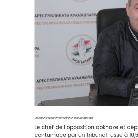
Un tribunal russe emprisonne un député abkhaze
Le chef de l’opposition abkhaze et d
contumace par un tribunal russe à 10,5 