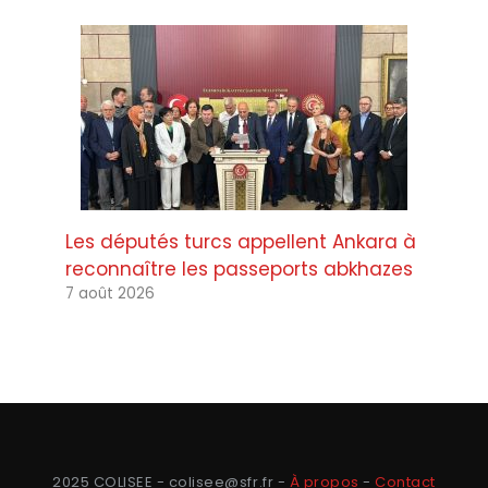
Les députés turcs appellent Ankara à
reconnaître les passeports abkhazes
7 août 2026
2025 COLISEE - colisee@sfr.fr -
À propos
-
Contact