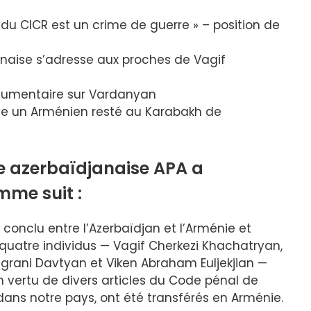
n du CICR est un crime de guerre » – position de
anaise s’adresse aux proches de Vagif
ocumentaire sur Vardanyan
se un Arménien resté au Karabakh de
le azerbaïdjanaise APA a
me suit :
onclu entre l’Azerbaïdjan et l’Arménie et
 quatre individus — Vagif Cherkezi Khachatryan,
grani Davtyan et Viken Abraham Euljekjian —
 vertu de divers articles du Code pénal de
 dans notre pays, ont été transférés en Arménie.