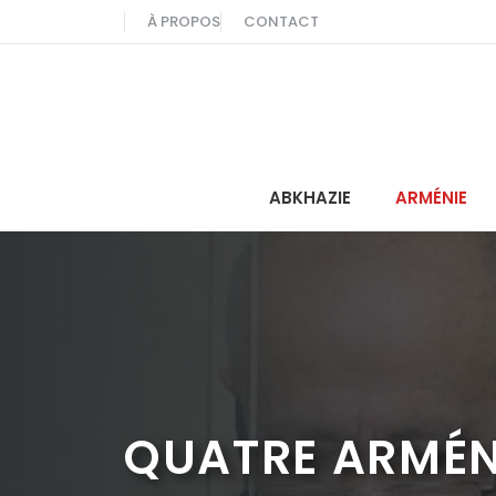
Aller
À PROPOS
CONTACT
au
contenu
ABKHAZIE
ARMÉNIE
QUATRE ARMÉN