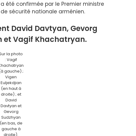
a été confirmée par le Premier ministre
 de sécurité nationale arménien.
ent David Davtyan, Gevorg
n et Vagif Khachatryan.
Sur la photo
: Vagif
Khachatryan
(à gauche) ;
Vigen
Euljekdjian
(en haut à
droite) ; et
David
Davtyan et
Gevorg
Sudzhyan
(en bas, de
gauche à
droite).