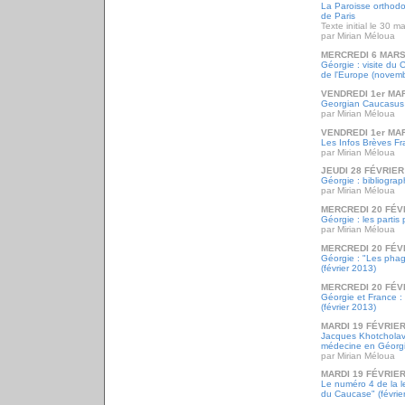
La Paroisse orthod
de Paris
Texte initial le 30 
par Mirian Méloua
MERCREDI 6 MARS
Géorgie : visite du 
de l'Europe (novem
VENDREDI 1er MA
Georgian Caucasus
par Mirian Méloua
VENDREDI 1er MA
Les Infos Brèves Fr
par Mirian Méloua
JEUDI 28 FÉVRIER
Géorgie : bibliograp
par Mirian Méloua
MERCREDI 20 FÉV
Géorgie : les partis
par Mirian Méloua
MERCREDI 20 FÉV
Géorgie : "Les phag
(février 2013)
MERCREDI 20 FÉV
Géorgie et France :
(février 2013)
MARDI 19 FÉVRIER
Jacques Khotcholav
médecine en Géorgi
par Mirian Méloua
MARDI 19 FÉVRIER
Le numéro 4 de la l
du Caucase" (févrie