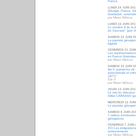
France
LUNDI 24 JUIN 201
Géorgie, France, Gé
Gordadzé, universita
par Mirian Méloua
LUNDI 24 JUIN 201
Le numéro 8 de la l
du Caucase" (juin 2
SAMEDI 22 JUIN 2
La pianiste géorgien
Djakéli
VENDREDI 21 JUIN
Les représentations
en France (historiqu
par Mirian Méloua
SAMEDI 15 JUIN 2
Ilia II, patriarche de
autocéphale et ort
1977)
Elie II
par Mirian Méloua
JEUDI 13 JUIN 201
Le mot du directeur de
Gilles CARASSO (ju
MERCREDI 12 JUIN
Le pianiste géorgien 
SAMEDI 8 JUIN 20
7 vidéos d'instrumen
géorgienne
VENDREDI 7 JUIN 
XV) Les émigrations
remerciements
par Mirian Méloua