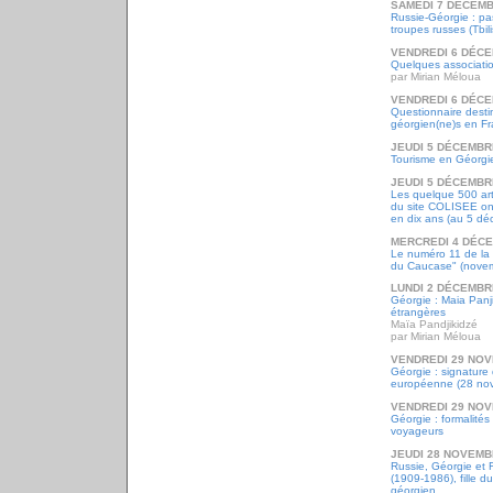
SAMEDI 7 DÉCEMB
Russie-Géorgie : pas
troupes russes (Tbil
VENDREDI 6 DÉCE
Quelques associati
par Mirian Méloua
VENDREDI 6 DÉCE
Questionnaire desti
géorgien(ne)s en F
JEUDI 5 DÉCEMBR
Tourisme en Géorgi
JEUDI 5 DÉCEMBR
Les quelque 500 art
du site COLISEE on
en dix ans (au 5 d
MERCREDI 4 DÉC
Le numéro 11 de la 
du Caucase" (nove
LUNDI 2 DÉCEMBR
Géorgie : Maia Panji
étrangères
Maïa Pandjikidzé
par Mirian Méloua
VENDREDI 29 NOV
Géorgie : signature 
européenne (28 no
VENDREDI 29 NOV
Géorgie : formalités 
voyageurs
JEUDI 28 NOVEMB
Russie, Géorgie et 
(1909-1986), fille d
géorgien