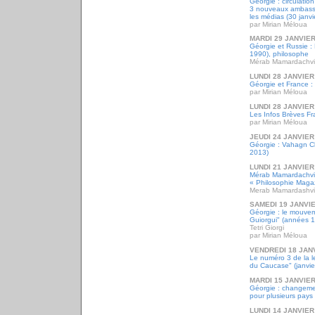
Géorgie : circulati
3 nouveaux ambassa
les médias (30 janvi
par Mirian Méloua
MARDI 29 JANVIER
Géorgie et Russie :
1990), philosophe
Mérab Mamardachvil
LUNDI 28 JANVIER
Géorgie et France : 
par Mirian Méloua
LUNDI 28 JANVIER
Les Infos Brèves Fr
par Mirian Méloua
JEUDI 24 JANVIER
Géorgie : Vahagn Ch
2013)
LUNDI 21 JANVIER
Mérab Mamardachvil
« Philosophie Magaz
Merab Mamardashvil
SAMEDI 19 JANVI
Géorgie : le mouveme
Guiorgui" (années 
Tetri Giorgi
par Mirian Méloua
VENDREDI 18 JAN
Le numéro 3 de la l
du Caucase" (janvie
MARDI 15 JANVIER
Géorgie : changeme
pour plusieurs pays 
LUNDI 14 JANVIER