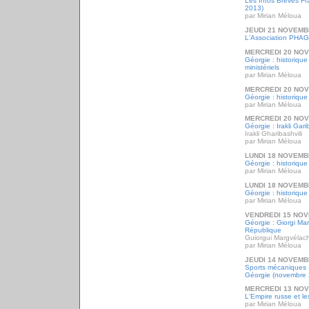
Les Infos Brèves F
2013)
par Mirian Méloua
JEUDI 21 NOVEMB
L'Association PHAG
MERCREDI 20 NO
Géorgie : historique
ministériels
par Mirian Méloua
MERCREDI 20 NO
Géorgie : historique
par Mirian Méloua
MERCREDI 20 NO
Géorgie : Irakli Gari
Irakli Gharibashvili
par Mirian Méloua
LUNDI 18 NOVEMB
Géorgie : historique
par Mirian Méloua
LUNDI 18 NOVEMB
Géorgie : historiqu
par Mirian Méloua
VENDREDI 15 NOV
Géorgie : Giorgi Mar
République
Guiorgui Margvélachv
par Mirian Méloua
JEUDI 14 NOVEMB
Sports mécaniques : 
Géorgie (novembre
MERCREDI 13 NO
L'Empire russe et l
par Mirian Méloua