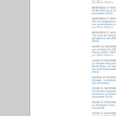
par Mirian Méloua
MERCREDI 27 NO
36 BLOGS sur la Gé
(novembre 2013)
MERCREDI 27 NO
XII) Les émigrations
une quantification a
par Mirian Méloua
MERCREDI 27 NO
"La route de Vilnius
géorgienne des Affa
2013)
MARDI 26 NOVEMB
Les archives de l'Of
France (1933 -1952
par Mirian Méloua
LUNDI 25 NOVEMB
La ministre françai
Nicole Bricq, en vis
l'Accord d'associat
2013)
SAMEDI 23 NOVEM
Géorgie : commémor
(23 novembre)
JEUDI 21 NOVEMB
Entreprises français
commerce et d'indus
(novembre 2013)
JEUDI 21 NOVEMB
La Fondation Cartu (
Ivanishvili)
JEUDI 21 NOVEMB