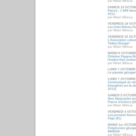
par Mirian Méloua
SAMEDI 19 OCTOB
France : 1 888 dema
2012
par Mirian Méloua
VENDREDI 18 OCT
Les Infos Brèves Fr
par Mirian Méloua
VENDREDI 18 OCT
L'Association cultur
Tbilissi Géorgie"
par Mirian Méloua
MARDI 8 OCTOBRE
Christine Pagava Bo
l'Institut Noé Jorda
par Mirian Méloua
LUNDI 7 OCTOBRE
Le pianiste géorgie
LUNDI 7 OCTOBRE
Communiqué du mini
étrangères sur la si
2013)
SAMEDI 5 OCTOBR
Nino Maisuradze re
France d'échecs (2
par Mirian Méloua
VENDREDI 4 OCTO
Les journées franco
Orge (91)
MARDI 1er OCTOB
Polyphonies géorgie
MARANI
par Mirian Méloua