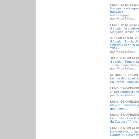
LUNDI 12 NOVEMB
Géorgie : catalogue
française
Par catégorie
par Mirian Méloua
LUNDI 12 NOVEMB
Géorgie : la pianis
Margarita Tchkheïd
VENDREDI 9 NOV
Géorgie : Batcho Ak
l'Intérieur et de la
2012)
par Mirian Méloua
JEUDI 8 NOVEMBR
Géorgie : Témour Iak
Temur Iakobashvili, 
par Mirian Méloua
MERCREDI 7 NOV
Le mot de départ d
en France, Mamuka
LUNDI 5 NOVEMBR
X) Les retours d'émi
par Mirian Méloua
LUNDI 5 NOVEMBR
Mery Zourabichvili, 
géorgienne
LUNDI 5 NOVEMBR
Le numéro 1 de la l
du Caucase" (nove
LUNDI 5 NOVEMBR
La lettre électroni
Canard du Caucase