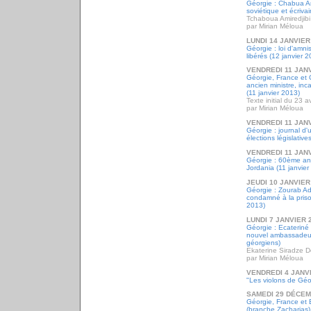
Géorgie : Chabua Am
soviétique et écrivai
Tchaboua Amiredjibi
par Mirian Méloua
LUNDI 14 JANVIER
Géorgie : loi d'amnis
libérés (12 janvier 
VENDREDI 11 JAN
Géorgie, France et G
ancien ministre, inc
(11 janvier 2013)
Texte initial du 23 a
par Mirian Méloua
VENDREDI 11 JAN
Géorgie : journal d
élections législativ
VENDREDI 11 JAN
Géorgie : 60ème ann
Jordania (11 janvier
JEUDI 10 JANVIER
Géorgie : Zourab Ade
condamné à la priso
2013)
LUNDI 7 JANVIER 
Géorgie : Ecateriné
nouvel ambassadeur
géorgiens)
Ekaterine Siradze 
par Mirian Méloua
VENDREDI 4 JANV
"Les violons de Géor
SAMEDI 29 DÉCEM
Géorgie, France et E
(branche Zacharias)