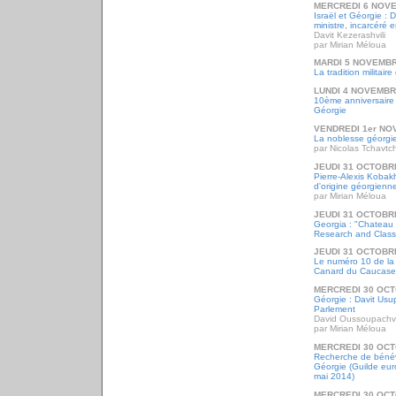
MERCREDI 6 NOV
Israël et Géorgie : 
ministre, incarcéré
Davit Kezerashvili
par Mirian Méloua
MARDI 5 NOVEMBR
La tradition militair
LUNDI 4 NOVEMBR
10ème anniversaire
Géorgie
VENDREDI 1er NO
La noblesse géorgi
par Nicolas Tchavt
JEUDI 31 OCTOBR
Pierre-Alexis Kobakh
d'origine géorgienn
par Mirian Méloua
JEUDI 31 OCTOBR
Georgia : "Chateau 
Research and Classi
JEUDI 31 OCTOBR
Le numéro 10 de la 
Canard du Caucase"
MERCREDI 30 OCT
Géorgie : Davit Usup
Parlement
David Oussoupachvi
par Mirian Méloua
MERCREDI 30 OCT
Recherche de bénév
Géorgie (Guilde eur
mai 2014)
MERCREDI 30 OCT