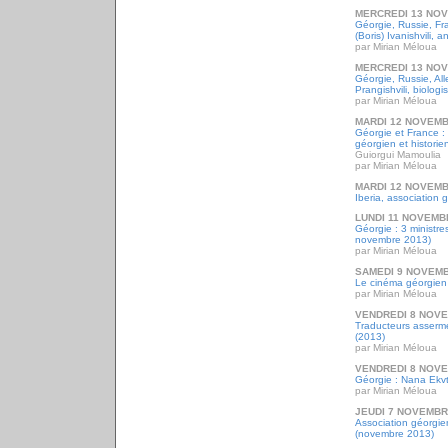
MERCREDI 13 NO
Géorgie, Russie, Fr
(Boris) Ivanishvili, 
par Mirian Méloua
MERCREDI 13 NO
Géorgie, Russie, Al
Prangishvili, biologi
par Mirian Méloua
MARDI 12 NOVEMB
Géorgie et France 
géorgien et historie
Guiorgui Mamoulia
par Mirian Méloua
MARDI 12 NOVEMB
Iberia, association
LUNDI 11 NOVEMB
Géorgie : 3 ministr
novembre 2013)
par Mirian Méloua
SAMEDI 9 NOVEMB
Le cinéma géorgien 
par Mirian Méloua
VENDREDI 8 NOV
Traducteurs asserm
(2013)
par Mirian Méloua
VENDREDI 8 NOV
Géorgie : Nana Ekvti
par Mirian Méloua
JEUDI 7 NOVEMBR
Association géorgie
(novembre 2013)