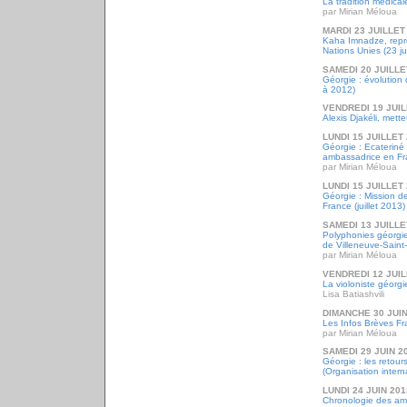
La tradition médica
par Mirian Méloua
MARDI 23 JUILLET
Kaha Imnadze, repr
Nations Unies (23 ju
SAMEDI 20 JUILLE
Géorgie : évolution 
à 2012)
VENDREDI 19 JUIL
Alexis Djakéli, met
LUNDI 15 JUILLET
Géorgie : Ecateriné
ambassadrice en F
par Mirian Méloua
LUNDI 15 JUILLET
Géorgie : Mission 
France (juillet 2013)
SAMEDI 13 JUILLE
Polyphonies géorg
de Villeneuve-Saint
par Mirian Méloua
VENDREDI 12 JUIL
La violoniste géorgi
Lisa Batiashvili
DIMANCHE 30 JUIN
Les Infos Brèves Fr
par Mirian Méloua
SAMEDI 29 JUIN 2
Géorgie : les retour
(Organisation intern
LUNDI 24 JUIN 201
Chronologie des am