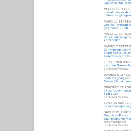
Ivanishvili, par Rég
MERCREDI 11 SEP
Institut français de
traduits en géorgie
MARDI 10 SEPTEM
Géorgie : implantat
(septembre 2013)
MARDI 10 SEPTEM
Centre culturel géor
2013 / 2014
SAMEDI 7 SEPTEM
Communiqué du mini
étrangères sur la si
Tskhinvali, dite "Os
JEUDI 5 SEPTEMB
Les Infos Brèves Fr
par Mirian Méloua
DIMANCHE 1er SE
Lauréats géorgiens
Master (Gouvernemen
MERCREDI 28 AOÛ
L'insurrection nati
août 1924
par Mirian Méloua
LUNDI 26 AOÛT 20
La mezzo-soprano 
SAMEDI 24 AOÛT 
Géorgie et France :
championne de Fra
Nino Maïsuradzé
par Mirian Méloua