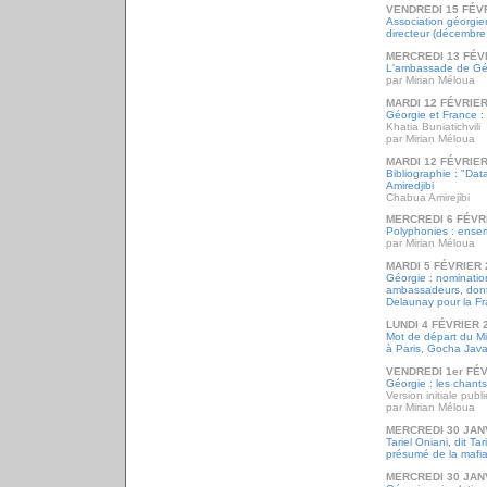
VENDREDI 15 FÉV
Association géorgie
directeur (décembre
MERCREDI 13 FÉV
L'ambassade de Gé
par Mirian Méloua
MARDI 12 FÉVRIER
Géorgie et France : l
Khatia Buniatichvili
par Mirian Méloua
MARDI 12 FÉVRIER
Bibliographie : "Da
Amiredjibi
Chabua Amirejibi
MERCREDI 6 FÉVR
Polyphonies : ense
par Mirian Méloua
MARDI 5 FÉVRIER 
Géorgie : nominati
ambassadeurs, dont
Delaunay pour la Fr
LUNDI 4 FÉVRIER 
Mot de départ du Min
à Paris, Gocha Javak
VENDREDI 1er FÉV
Géorgie : les chant
Version initiale publ
par Mirian Méloua
MERCREDI 30 JAN
Tariel Oniani, dit T
présumé de la mafi
MERCREDI 30 JAN