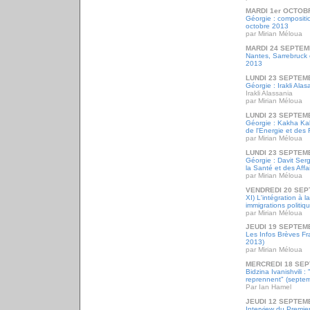
MARDI 1er OCTOB
Géorgie : composit
octobre 2013
par Mirian Méloua
MARDI 24 SEPTEM
Nantes, Sarrebruck et
2013
LUNDI 23 SEPTEM
Géorgie : Irakli Ala
Irakli Alassania
par Mirian Méloua
LUNDI 23 SEPTEM
Géorgie : Kakha Kala
de l'Energie et des
par Mirian Méloua
LUNDI 23 SEPTEM
Géorgie : Davit Serg
la Santé et des Affa
par Mirian Méloua
VENDREDI 20 SEP
XI) L'intégration à l
immigrations politi
par Mirian Méloua
JEUDI 19 SEPTEM
Les Infos Brèves F
2013)
par Mirian Méloua
MERCREDI 18 SEP
Bidzina Ivanishvili 
reprennent" (septe
Par Ian Hamel
JEUDI 12 SEPTEM
Interview du Premier