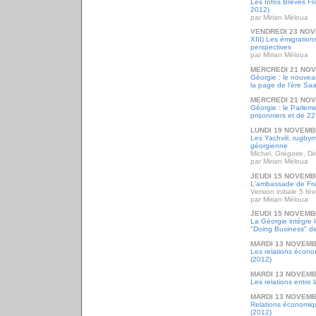
Les Infos Brèves F
2012)
par Mirian Méloua
VENDREDI 23 NOV
XIII) Les émigration
perspectives
par Mirian Méloua
MERCREDI 21 NO
Géorgie : le nouve
la page de l'ère Sa
MERCREDI 21 NO
Géorgie : le Parleme
prisonniers et de 22 
LUNDI 19 NOVEMB
Les Yachvili, rugbym
géorgienne
Michel, Grégoire, Di
par Mirian Méloua
JEUDI 15 NOVEMB
L'ambassade de Fr
Version initiale 5 fé
par Mirian Méloua
JEUDI 15 NOVEMB
La Géorgie intègre 
"Doing Business" d
MARDI 13 NOVEMB
Les relations écon
(2012)
MARDI 13 NOVEMB
Les relations entre 
MARDI 13 NOVEMB
Relations économiq
(2012)