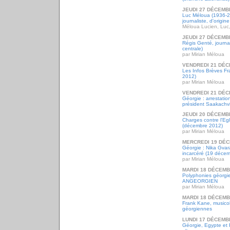
JEUDI 27 DÉCEMB
Luc Méloua (1936-20
journaliste, d'origi
Méloua Lucien, Luc
JEUDI 27 DÉCEMB
Régis Genté, journa
centrale)
par Mirian Méloua
VENDREDI 21 DÉC
Les Infos Brèves F
2012)
par Mirian Méloua
VENDREDI 21 DÉC
Géorgie : arrestati
président Saakachvi
JEUDI 20 DÉCEMB
Charges contre l'Eg
(décembre 2012)
par Mirian Méloua
MERCREDI 19 DÉC
Géorgie : Nika Gvar
incarcéré (19 déce
par Mirian Méloua
MARDI 18 DÉCEMB
Polyphonies géorgi
ANGEORGIEN
par Mirian Méloua
MARDI 18 DÉCEMB
Frank Kane, musico
géorgiennes
LUNDI 17 DÉCEMB
Géorgie, Egypte et 