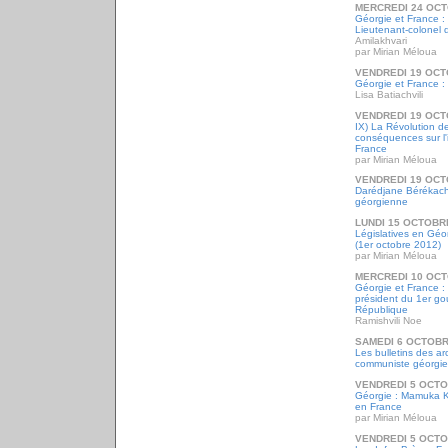
MERCREDI 24 OCT
Géorgie et France : 
Lieutenant-colonel 
Amilakhvari
par Mirian Méloua
VENDREDI 19 OCT
Géorgie et France : l
Lisa Batiachvili
VENDREDI 19 OCT
IX) La Révolution d
conséquences sur l'
France
par Mirian Méloua
VENDREDI 19 OCT
Darédjane Bérékachvi
géorgienne
LUNDI 15 OCTOBR
Législatives en Géor
(1er octobre 2012)
par Mirian Méloua
MERCREDI 10 OCT
Géorgie et France :
président du 1er go
République
Ramishvili Noe
SAMEDI 6 OCTOBR
Les bulletins des a
communiste géorgien
VENDREDI 5 OCTO
Géorgie : Mamuka 
en France
par Mirian Méloua
VENDREDI 5 OCTO