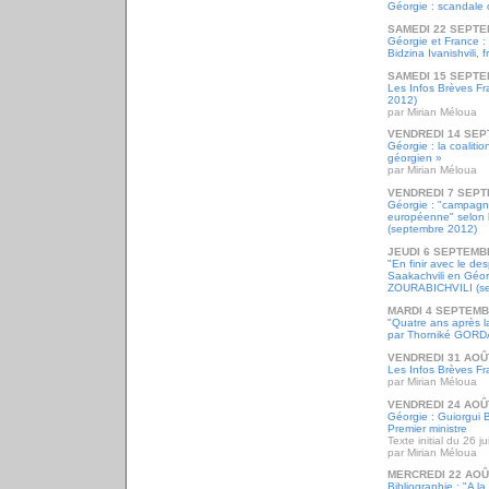
Géorgie : scandale 
SAMEDI 22 SEPTE
Géorgie et France : 
Bidzina Ivanishvili, 
SAMEDI 15 SEPTE
Les Infos Brèves F
2012)
par Mirian Méloua
VENDREDI 14 SEP
Géorgie : la coaliti
géorgien »
par Mirian Méloua
VENDREDI 7 SEPT
Géorgie : "campagn
européenne" selon la
(septembre 2012)
JEUDI 6 SEPTEMB
"En finir avec le de
Saakachvili en Géo
ZOURABICHVILI (se
MARDI 4 SEPTEMB
"Quatre ans après l
par Thorniké GOR
VENDREDI 31 AOÛ
Les Infos Brèves Fr
par Mirian Méloua
VENDREDI 24 AOÛ
Géorgie : Guiorgui 
Premier ministre
Texte initial du 26 j
par Mirian Méloua
MERCREDI 22 AOÛ
Bibliographie : "A l