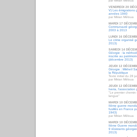
par Mirian Méloua
VENDREDI 20 DÉC
V) Les émigrations 
années 1940
par Mirian Méloua
MARDI 17 DÉCEMB
Communauté géorgie
2003 à 2013
LUNDI 16 DÉCEMB
Le crime organisé 
2013)
SAMEDI 14 DÉCEM
Géorgie : la méthode
inscrite au patrimo
(décembre 2013)
JEUDI 12 DÉCEMB
Géorgie : Mikheïl Sa
la République
Texte initial du 28 ju
par Mirian Méloua
JEUDI 12 DÉCEMB
Iveria, l'associatio
"Le premier chemin d
langue"
MARDI 10 DÉCEMB
IIème guerre mondia
fusillés en France 
1943)
par Mirian Méloua
MARDI 10 DÉCEMB
IIème Guerre mondia
9 résistants géorgi
2013)