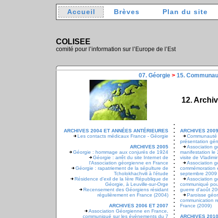
Accueil
Brèves
Plan du site
COLISEE
comité pour l’information sur l’Europe de l’Est
07. Géorgie
>
15. Communaut
12. Archi
ARCHIVES 2004 ET ANNÉES ANTÉRIEURES
ARCHIVES 200
Les contacts médicaux France - Géorgie
Communauté g
présentation gén
ARCHIVES 2005
Association g
Géorgie : hommage aux conjurés de 1924
manifestation le
Géorgie : arrêt du site Internet de
visite de Vladimi
l'Association géorgienne en France
Association g
Géorgie : rapatriement de la sépulture de
commémoration e
Tcholokhachvili à l'étude
septembre 2009 à
Résidence d'exil de la Ière République de
Association g
Géorgie, à Leuville-sur-Orge
communiqué pour 
Recensement des Géorgiens résidant
guerre d'août 2
régulièrement en France (2004)
Paroisse géor
communication rela
ARCHIVES 2006 ET 2007
France (2009)
Association Géorgienne en France,
communiqué sur les évènements du 7
ARCHIVES 201