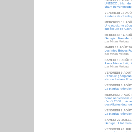
SAMEDI 24 AOÛT 
UNESCO : bilan du 
chant polyphonique
VENDREDI 23 AOÛ
7 vidéos de chants
MERCREDI 14 AOÛ
Une étudiante géorg
supérieure de Cach
MERCREDI 14 AOÛ
Géorgie : Rusudan 
par Mirian Méloua
MARDI 13 AOÛT 2
Les Infos Brèves Fra
par Mirian Méloua
SAMEDI 10 AOÛT 
Alexa Mestachvili, c
par Mirian Méloua
VENDREDI 9 AOÛT
L'écriture géorgien
afin de traduire l'Ev
VENDREDI 9 AOÛT
La pianiste géorgie
MERCREDI 7 AOÛT
5ème anniversaire d
d'août 2008 : décla
des Affaires étrang
VENDREDI 2 AOÛT
La pianiste géorgien
SAMEDI 27 JUILLE
Géorgie : Etat mult
VENDREDI 26 JUIL