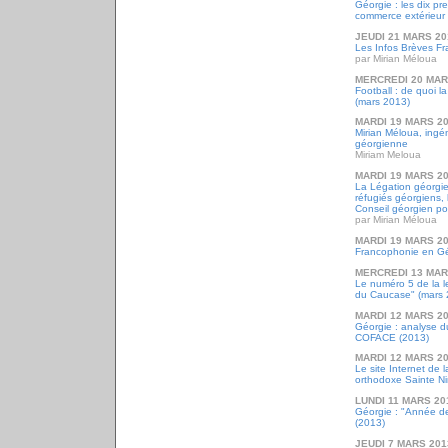
Géorgie : les dix pr
commerce extérieur
JEUDI 21 MARS 20
Les Infos Brèves F
par Mirian Méloua
MERCREDI 20 MAR
Football : de quoi l
(mars 2013)
MARDI 19 MARS 2
Mirian Méloua, ingéni
géorgienne
Miriam Meloua
MARDI 19 MARS 2
La Légation géorgie
réfugiés géorgiens, 
Conseil géorgien po
par Mirian Méloua
MARDI 19 MARS 2
Francophonie en Gé
MERCREDI 13 MAR
Le numéro 5 de la l
du Caucase" (mars 
MARDI 12 MARS 2
Géorgie : analyse d
COFACE (2013)
MARDI 12 MARS 2
Le site Internet de 
orthodoxe Sainte Ni
LUNDI 11 MARS 20
Géorgie : "Année de
(2013)
JEUDI 7 MARS 201