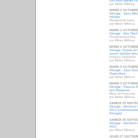
Les Infos Brèves Fr
par Mirian Méloua
MARDI 2 OCTOBRE
Géorgie : Vano Méra
ministre
Merabishvili Ivane
par Mirian Méloua
MARDI 2 OCTOBRE
Géorgie : Eka Tkéché
Tkeshelashvili Eka
par Mirian Méloua
MARDI 2 OCTOBRE
Géorgie, Russie et 
ancien ministre des 
Gregory Vashadze
par Mirian Méloua
MARDI 2 OCTOBRE
Géorgie : Zaza Goro
l'Agriculture
par Mirian Méloua
MARDI 2 OCTOBRE
Géorgie : Papuna (Mi
des Diasporas
Mirza dit Papouna
par Mirian Méloua
SAMEDI 29 SEPTE
Géorgie : élections 
2012 (communicatio
Georgia)
SAMEDI 29 SEPTE
Géorgie : élections 
2012
par Mirian Méloua
JEUDI 27 SEPTEM