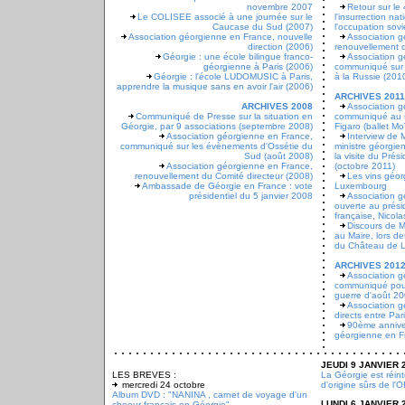
novembre 2007
Retour sur le
Le COLISEE associé à une journée sur le
l'insurrection na
Caucase du Sud (2007)
l'occupation sov
Association géorgienne en France, nouvelle
Association g
direction (2006)
renouvellement d
Géorgie : une école bilingue franco-
Association g
géorgienne à Paris (2006)
communiqué sur 
Géorgie : l'école LUDOMUSIC à Paris,
à la Russie (201
apprendre la musique sans en avoir l'air (2006)
ARCHIVES 2011
ARCHIVES 2008
Association g
Communiqué de Presse sur la situation en
communiqué au su
Géorgie, par 9 associations (septembre 2008)
Figaro (ballet M
Association géorgienne en France,
Interview de 
communiqué sur les évènements d'Ossétie du
ministre géorgie
Sud (août 2008)
la visite du Prés
Association géorgienne en France,
(octobre 2011)
renouvellement du Comité directeur (2008)
Les vins géor
Ambassade de Géorgie en France : vote
Luxembourg
présidentiel du 5 janvier 2008
Association g
ouverte au prési
française, Nicola
Discours de M
au Maire, lors d
du Château de Le
ARCHIVES 201
Association g
communiqué pour
guerre d'août 2
Association g
directs entre Pari
90ème anniver
géorgienne en Fr
JEUDI 9 JANVIER 
LES BREVES :
La Géorgie est réint
mercredi 24 octobre
d'origine sûrs de l'
Album DVD : "NANINA , carnet de voyage d'un
LUNDI 6 JANVIER 
choeur français en Géorgie"