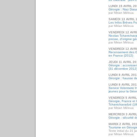
LUNDI 15 AVRIL 2
Géorgie : Niaz Dias
par Mirian Méloua
SAMEDI 13 AVRIL 
Les Infos Brèves Fr
par Mirian Méloua
VENDREDI 12 AVRI
Nicolas Tchavtchava
presse, d'origine g
par Mirian Méloua
VENDREDI 12 AVRI
Recensement des Gé
en France (2012)
JEUDI 11 AVRIL 20
Géorgie : accroissem
(31 décembre 2012
LUNDI 8 AVRIL 201
Géorgie : hausse d
LUNDI 8 AVRIL 201
Service Volontaire I
jeunes pour la Géor
VENDREDI 5 AVRIL
Géorgie, France et 
Tchavtchavadzé (1
par Mirian Méloua
MERCREDI 3 AVRIL
Géorgie : sécurité 
MARDI 2 AVRIL 20
Tourisme en Géorgie 
Texte initial du 21 j
par Mirian Méloua