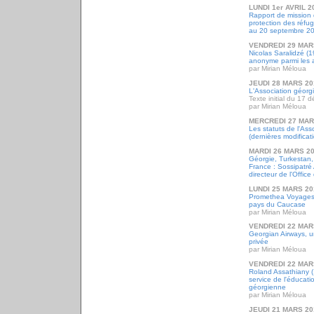
LUNDI 1er AVRIL 2
Rapport de mission d
protection des réfug
au 20 septembre 2
VENDREDI 29 MAR
Nicolas Saralidzé (
anonyme parmi les
par Mirian Méloua
JEUDI 28 MARS 20
L'Association géor
Texte initial du 17
par Mirian Méloua
MERCREDI 27 MAR
Les statuts de l'As
(dernières modificat
MARDI 26 MARS 2
Géorgie, Turkestan,
France : Sossipatré
directeur de l'Offic
LUNDI 25 MARS 20
Promethea Voyages,
pays du Caucase
par Mirian Méloua
VENDREDI 22 MAR
Georgian Airways, 
privée
par Mirian Méloua
VENDREDI 22 MAR
Roland Assathiany (
service de l'éducatio
géorgienne
par Mirian Méloua
JEUDI 21 MARS 20