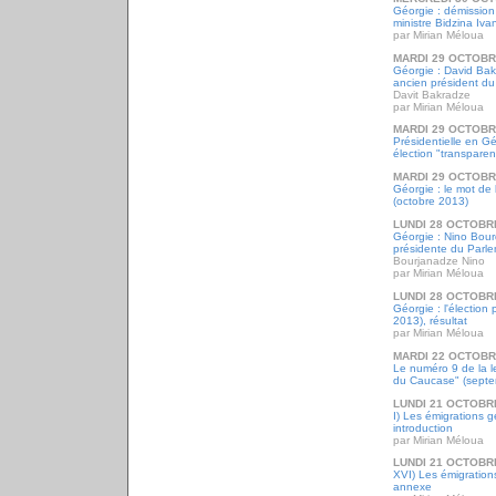
Géorgie : démissio
ministre Bidzina Iva
par Mirian Méloua
MARDI 29 OCTOBR
Géorgie : David Bak
ancien président d
Davit Bakradze
par Mirian Méloua
MARDI 29 OCTOBR
Présidentielle en G
élection "transparen
MARDI 29 OCTOBR
Géorgie : le mot de
(octobre 2013)
LUNDI 28 OCTOBR
Géorgie : Nino Bou
présidente du Parl
Bourjanadze Nino
par Mirian Méloua
LUNDI 28 OCTOBR
Géorgie : l'élection 
2013), résultat
par Mirian Méloua
MARDI 22 OCTOBR
Le numéro 9 de la l
du Caucase" (sept
LUNDI 21 OCTOBR
I) Les émigrations g
introduction
par Mirian Méloua
LUNDI 21 OCTOBR
XVI) Les émigration
annexe