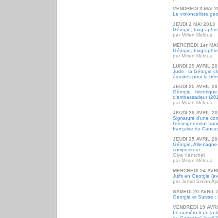
VENDREDI 3 MAI 2
Le violoncelliste g
JEUDI 2 MAI 2013
Géorgie, biographie
par Mirian Méloua
MERCREDI 1er MAI
Géorgie, biographie
par Mirian Méloua
LUNDI 29 AVRIL 2
Judo : la Géorgie 
équipes pour la 6ème
JEUDI 25 AVRIL 2
Géorgie : historique
d'ambassadeur (20
par Mirian Méloua
JEUDI 25 AVRIL 2
Signature d'une con
l'enseignement franç
française du Caucas
JEUDI 25 AVRIL 2
Géorgie, Allemagne 
compositeur
Giya Kantcheli
par Mirian Méloua
MERCREDI 24 AVRI
Juifs en Géorgie (av
par Jemal Simon Ajia
SAMEDI 20 AVRIL 
Géorgie et Suisse : 
VENDREDI 19 AVRI
Le numéro 6 de la l
du Caucase" (avril 