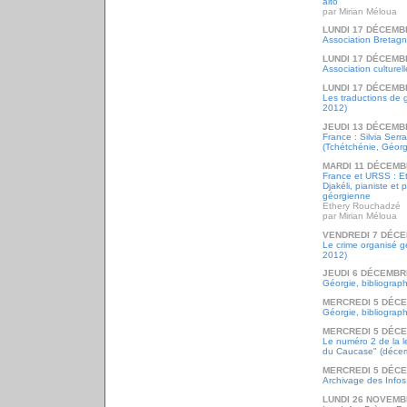
alto
par Mirian Méloua
LUNDI 17 DÉCEMB
Association Bretag
LUNDI 17 DÉCEMB
Association culturel
LUNDI 17 DÉCEMB
Les traductions de 
2012)
JEUDI 13 DÉCEMB
France : Silvia Ser
(Tchétchénie, Géorg
MARDI 11 DÉCEMB
France et URSS : E
Djakéli, pianiste et 
géorgienne
Ethery Rouchadzé
par Mirian Méloua
VENDREDI 7 DÉCE
Le crime organisé 
2012)
JEUDI 6 DÉCEMBR
Géorgie, bibliograph
MERCREDI 5 DÉC
Géorgie, bibliograph
MERCREDI 5 DÉC
Le numéro 2 de la l
du Caucase" (déce
MERCREDI 5 DÉC
Archivage des Info
LUNDI 26 NOVEMB