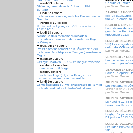
Géorgie et France : G
mardi 23 octobre
par Mirian Méloua
"Géorgie, sortie d'empire", livre de Silvia
Serrano
SAMEDI 4 JANVIER
lundi 22 octobre
Mikheïl Saakachvili,
La lettre électronique, les Infos Brèves France
trouvé un emploi au
Géorgie
vendredi 19 octobre
SAMEDI 4 JANVIER
Centre culturel géorgien LAZI : inscriptions
Des reliques de la s
2012 / 2013
géorgienne Kéthéva
jeudi 18 octobre
(décembre 2013)
Signature d'un mémorandum pour la
dévolution du domaine de Leuville-sur-Orge à
LUNDI 30 DÉCEMB
la Géorgie
VIII) Les émigration
mercredi 17 octobre
début du XXIème si
Projet d'aménagement de la résidence d'exil
par Mirian Méloua
de la Ière République de Géorgie (Leuville-sur-
Orge)
VENDREDI 27 DÉC
mardi 16 octobre
France, auteurs d'o
Géorgie : nouveau BLOG en langue française
sortant du périmètr
vendredi 12 octobre
Le tourisme en Géorgie
VENDREDI 27 DÉC
mardi 9 octobre
Paris : un épicier - 
Leuville-sur-Orge (91) et la Géorgie, une
par Mirian Méloua
histoire commune : livret disponible
lundi 1er octobre
JEUDI 26 DÉCEMB
Commémoration du 70e anniversaire de la mort
Les restaurants géo
du lieutenant-colonel Dimitri Amilakhvari
Version initiale 21 
par Mirian Méloua
JEUDI 26 DÉCEMB
Le numéro 12 de la 
Canard du Caucase
LUNDI 23 DÉCEMB
Rugby : 32 joueurs 
D2 (saison 2013 / 2
LUNDI 23 DÉCEMB
Les Infos Brèves F
2013)