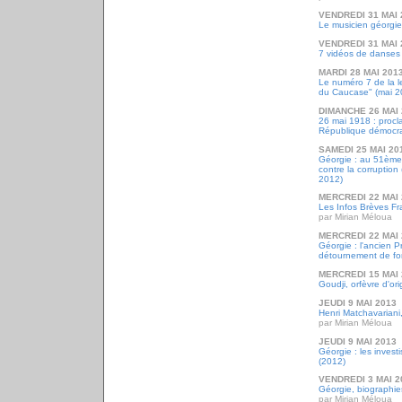
VENDREDI 31 MAI 
Le musicien géorgie
VENDREDI 31 MAI 
7 vidéos de danses 
MARDI 28 MAI 201
Le numéro 7 de la l
du Caucase" (mai 2
DIMANCHE 26 MAI 
26 mai 1918 : procla
République démocra
SAMEDI 25 MAI 20
Géorgie : au 51ème 
contre la corruption
2012)
MERCREDI 22 MAI 
Les Infos Brèves Fr
par Mirian Méloua
MERCREDI 22 MAI 
Géorgie : l'ancien P
détournement de fon
MERCREDI 15 MAI 
Goudji, orfèvre d'or
JEUDI 9 MAI 2013
Henri Matchavariani,
par Mirian Méloua
JEUDI 9 MAI 2013
Géorgie : les inves
(2012)
VENDREDI 3 MAI 2
Géorgie, biographie
par Mirian Méloua