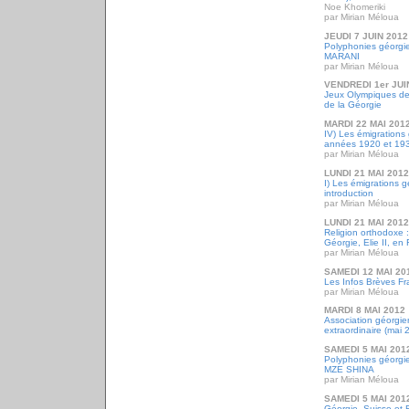
Noe Khomeriki
par Mirian Méloua
JEUDI 7 JUIN 2012
Polyphonies géorgie
MARANI
par Mirian Méloua
VENDREDI 1er JUI
Jeux Olympiques de 
de la Géorgie
MARDI 22 MAI 201
IV) Les émigrations
années 1920 et 19
par Mirian Méloua
LUNDI 21 MAI 2012
I) Les émigrations g
introduction
par Mirian Méloua
LUNDI 21 MAI 2012
Religion orthodoxe :
Géorgie, Elie II, en
par Mirian Méloua
SAMEDI 12 MAI 20
Les Infos Brèves Fr
par Mirian Méloua
MARDI 8 MAI 2012
Association géorgi
extraordinaire (mai 
SAMEDI 5 MAI 201
Polyphonies géorgie
MZE SHINA
par Mirian Méloua
SAMEDI 5 MAI 201
Géorgie, Suisse et 