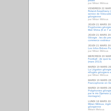
privée
par Mirian Méloua
VENDREDI 22 MAR
Roland Assathiany (
service de l'éducatio
géorgienne
par Mirian Méloua
JEUDI 21 MARS 20
Poyphonies géorgie
Mzé Shina (6 et 7 av
JEUDI 21 MARS 20
Géorgie : les dix pr
commerce extérieur
JEUDI 21 MARS 20
Les Infos Brèves F
par Mirian Méloua
MERCREDI 20 MAR
Football : de quoi l
(mars 2013)
MARDI 19 MARS 2
La Légation géorgie
réfugiés géorgiens 
par Mirian Méloua
MARDI 19 MARS 2
Francophonie en Gé
MARDI 19 MARS 2
Polyphonies géorgie
par le trio Djamata (a
montagne)
LUNDI 18 MARS 20
Mirian Méloua, ingéni
géorgienne
Miriam Meloua