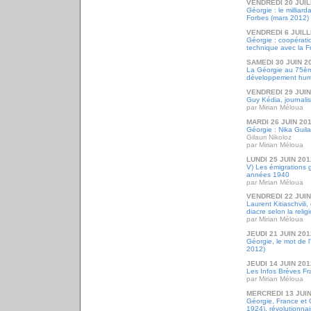
VENDREDI 20 JUIL
Géorgie : le milliard
Forbes (mars 2012)
VENDREDI 6 JUILL
Géorgie : coopération
technique avec la F
SAMEDI 30 JUIN 2
La Géorgie au 75èm
développement hum
VENDREDI 29 JUIN
Guy Kédia, journalis
par Mirian Méloua
MARDI 26 JUIN 20
Géorgie : Nika Guila
Gilauri Nikoloz
par Mirian Méloua
LUNDI 25 JUIN 201
V) Les émigrations 
années 1940
par Mirian Méloua
VENDREDI 22 JUIN
Laurent Kitiaschvili
diacre selon la relig
par Mirian Méloua
JEUDI 21 JUIN 201
Géorgie, le mot de 
2012)
JEUDI 14 JUIN 201
Les Infos Brèves Fr
par Mirian Méloua
MERCREDI 13 JUIN
Géorgie, France et 
1924), révolutionnair