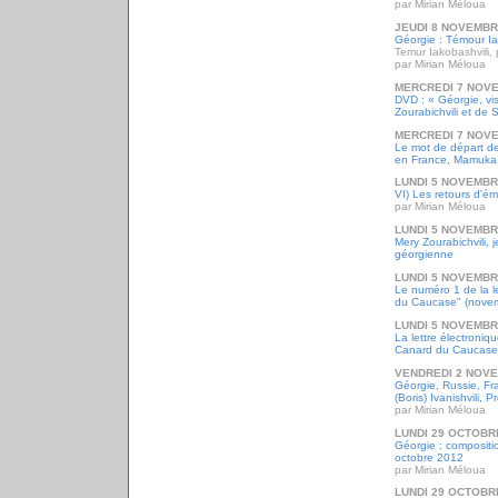
par Mirian Méloua
JEUDI 8 NOVEMBR
Géorgie : Témour Iak
Temur Iakobashvili, 
par Mirian Méloua
MERCREDI 7 NOV
DVD : « Géorgie, vi
Zourabichvili et de 
MERCREDI 7 NOV
Le mot de départ d
en France, Mamuka
LUNDI 5 NOVEMBR
VI) Les retours d'ém
par Mirian Méloua
LUNDI 5 NOVEMBR
Mery Zourabichvili, 
géorgienne
LUNDI 5 NOVEMBR
Le numéro 1 de la l
du Caucase" (nove
LUNDI 5 NOVEMBR
La lettre électroni
Canard du Caucase
VENDREDI 2 NOV
Géorgie, Russie, Fr
(Boris) Ivanishvili, P
par Mirian Méloua
LUNDI 29 OCTOBR
Géorgie : composit
octobre 2012
par Mirian Méloua
LUNDI 29 OCTOBR