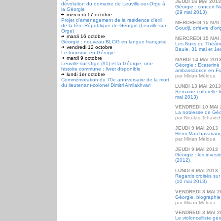
JEUDI 16 MAI 2013
dévolution du domaine de Leuville-sur-Orge à
Géorgie : concert N
la Géorgie
(29 mai 2013)
mercredi 17 octobre
Projet d'aménagement de la résidence d'exil
MERCREDI 15 MAI 
de la Ière République de Géorgie (Leuville-sur-
Goudji, orfèvre d'or
Orge)
mardi 16 octobre
MERCREDI 15 MAI 
Géorgie : nouveau BLOG en langue française
Les Nuits du Théâtre
vendredi 12 octobre
Baule, 31 mai et 1er
Le tourisme en Géorgie
mardi 9 octobre
MARDI 14 MAI 201
Leuville-sur-Orge (91) et la Géorgie, une
Géorgie : Ecateriné
histoire commune : livret disponible
ambassadrice en F
lundi 1er octobre
par Mirian Méloua
Commémoration du 70e anniversaire de la mort
du lieutenant-colonel Dimitri Amilakhvari
LUNDI 13 MAI 2013
Semaine culturelle 
mai 2013)
VENDREDI 10 MAI 
La noblesse de Géor
par Nicolas Tchavt
JEUDI 9 MAI 2013
Henri Matchavariani,
par Mirian Méloua
JEUDI 9 MAI 2013
Géorgie : les inves
(2012)
LUNDI 6 MAI 2013
Regards croisés sur 
(10 mai 2013)
VENDREDI 3 MAI 2
Géorgie, biographie
par Mirian Méloua
VENDREDI 3 MAI 2
Le violoncelliste g