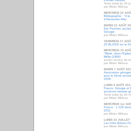
Premier ministre
Texte initial du 26 j
par Mirian Méloua
MERCREDI 22 AOÛ
Bibliographie : "A l
d'Alexandre Alter
MARDI 21 AOÛT 2
Eric Fournier, anci
Géorgie
par Mirian Méloua
VENDREDI 17 AOÛ
20 BLOGS sur la Gé
MERCREDI 15 AOÛ
"Marie, dans l'Eglis
Mélia (1966)
ancien recteur de la
par Mirian Méloua
MARDI 7 AOÛT 20
Association géorgi
pour le 4ème annive
2008
LUNDI 6 AOÛT 201
France, Géorgie et 
ancienne ministre g
Texte initial du 26 
par Mirian Méloua
MERCREDI 1er AO
France : 1 228 dema
2011
par Mirian Méloua
LUNDI 23 JUILLET
Les Infos Brèves Fra
par Mirian Méloua