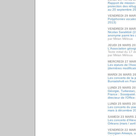
Rapport de mission d
protection des réfug
au 20 septembre 2
VENDREDI 29 MAR
Polyphonies vocales 
2013)
VENDREDI 29 MAR
Nicolas Saralidzé (
anonyme parmi les
par Mirian Méloua
JEUDI 28 MARS 20
L'Association géor
Texte initial du 17
par Mirian Méloua
MERCREDI 27 MAR
Les statuts de l'As
(dernières modificat
MARDI 26 MARS 2
Les concerts de la 
Buniatishvili en Fra
LUNDI 25 MARS 20
Géorgie, Turkestan,
France : Sossipatré
directeur de l'Offic
LUNDI 25 MARS 20
Les concerts du pian
mars à décembre 2
SAMEDI 23 MARS 
Les concerts d'Alex
Orleans (mars / avri
VENDREDI 22 MAR
Georgian Airways, 