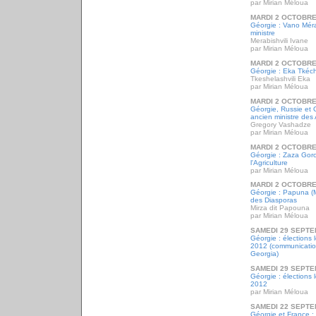
par Mirian Méloua
MARDI 2 OCTOBRE
Géorgie : Vano Méra
ministre
Merabishvili Ivane
par Mirian Méloua
MARDI 2 OCTOBRE
Géorgie : Eka Tkéché
Tkeshelashvili Eka
par Mirian Méloua
MARDI 2 OCTOBRE
Géorgie, Russie et 
ancien ministre des 
Gregory Vashadze
par Mirian Méloua
MARDI 2 OCTOBRE
Géorgie : Zaza Goro
l'Agriculture
par Mirian Méloua
MARDI 2 OCTOBRE
Géorgie : Papuna (Mi
des Diasporas
Mirza dit Papouna
par Mirian Méloua
SAMEDI 29 SEPTE
Géorgie : élections 
2012 (communicatio
Georgia)
SAMEDI 29 SEPTE
Géorgie : élections 
2012
par Mirian Méloua
SAMEDI 22 SEPTE
Géorgie et France : 