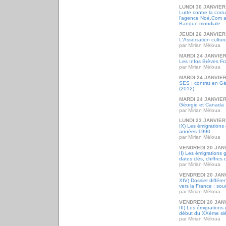
LUNDI 30 JANVIER
Lutte contre la corr
l'agence Noé.Com ap
Banque mondiale
JEUDI 26 JANVIER
L'Association cultur
par Mirian Méloua
MARDI 24 JANVIER
Les Infos Brèves Fr
par Mirian Méloua
MARDI 24 JANVIER
SES : contrat en G
(2012)
MARDI 24 JANVIER
Géorgie et Canada : 
par Mirian Méloua
LUNDI 23 JANVIER
IX) Les émigrations
années 1990
par Mirian Méloua
VENDREDI 20 JAN
II) Les émigrations 
dates clés, chiffres 
par Mirian Méloua
VENDREDI 20 JAN
XIV) Dossier différ
vers la France : sou
par Mirian Méloua
VENDREDI 20 JAN
III) Les émigrations
début du XXème siè
par Mirian Méloua