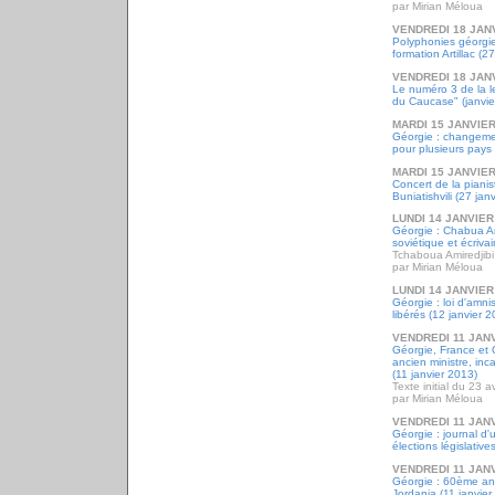
par Mirian Méloua
VENDREDI 18 JAN
Polyphonies géorgie
formation Artillac (2
VENDREDI 18 JAN
Le numéro 3 de la l
du Caucase" (janvie
MARDI 15 JANVIER
Géorgie : changeme
pour plusieurs pays 
MARDI 15 JANVIER
Concert de la piani
Buniatishvili (27 ja
LUNDI 14 JANVIER
Géorgie : Chabua Am
soviétique et écrivai
Tchaboua Amiredjibi
par Mirian Méloua
LUNDI 14 JANVIER
Géorgie : loi d'amnis
libérés (12 janvier 
VENDREDI 11 JAN
Géorgie, France et G
ancien ministre, inc
(11 janvier 2013)
Texte initial du 23 a
par Mirian Méloua
VENDREDI 11 JAN
Géorgie : journal d
élections législativ
VENDREDI 11 JAN
Géorgie : 60ème ann
Jordania (11 janvier