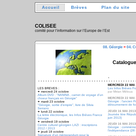
Accueil
Brèves
Plan du site
COLISEE
comité pour l’information sur l’Europe de l’Est
08. Géorgie
>
04. C
Catalogu
MERCREDI 22 MAI 
LES BREVES :
Les Infos Brèves Fr
mercredi 24 octobre
par Mirian Méloua
Album DVD : "NANINA , carnet de voyage d'un
MERCREDI 22 MAI 
choeur français en Géorgie"
Géorgie : l'ancien P
mardi 23 octobre
détournement de fon
"Géorgie, sortie d'empire", livre de Silvia
Serrano
JEUDI 16 MAI 2013
lundi 22 octobre
Journée Ière Républ
La lettre électronique, les Infos Brèves France
juin 2013)
Géorgie
vendredi 19 octobre
JEUDI 16 MAI 2013
Centre culturel géorgien LAZI : inscriptions
Géorgie : commémor
2012 / 2013
l'indépendance (26
jeudi 18 octobre
Signature d'un mémorandum pour la