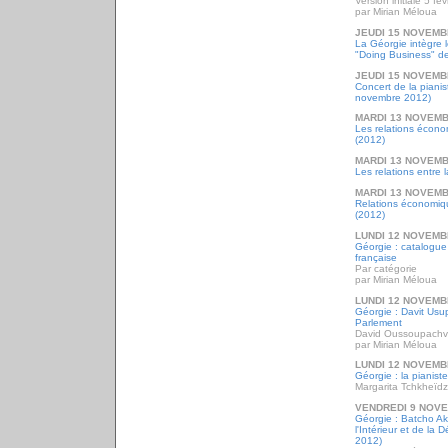
Version initiale 5 fé
par Mirian Méloua
JEUDI 15 NOVEMB
La Géorgie intègre 
"Doing Business" d
JEUDI 15 NOVEMB
Concert de la piani
novembre 2012)
MARDI 13 NOVEMB
Les relations écon
(2012)
MARDI 13 NOVEMB
Les relations entre 
MARDI 13 NOVEMB
Relations économiq
(2012)
LUNDI 12 NOVEMB
Géorgie : catalogue
française
Par catégorie
par Mirian Méloua
LUNDI 12 NOVEMB
Géorgie : Davit Usup
Parlement
David Oussoupachvi
par Mirian Méloua
LUNDI 12 NOVEMB
Géorgie : la pianis
Margarita Tchkheïd
VENDREDI 9 NOV
Géorgie : Batcho Ak
l'Intérieur et de la
2012)