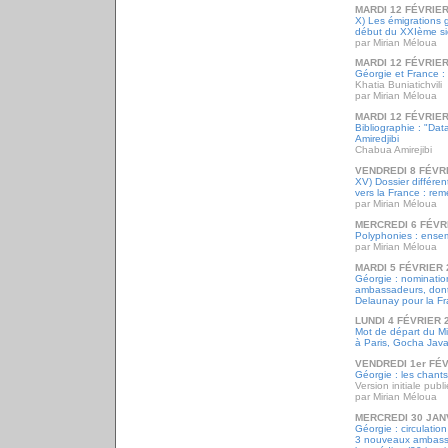
MARDI 12 FÉVRIER
X) Les émigrations 
début du XXIème si
par Mirian Méloua
MARDI 12 FÉVRIER
Géorgie et France : l
Khatia Buniatichvili
par Mirian Méloua
MARDI 12 FÉVRIER
Bibliographie : "Da
Amiredjibi
Chabua Amirejibi
VENDREDI 8 FÉVR
XV) Dossier différe
vers la France : re
par Mirian Méloua
MERCREDI 6 FÉVR
Polyphonies : ense
par Mirian Méloua
MARDI 5 FÉVRIER 
Géorgie : nominati
ambassadeurs, dont
Delaunay pour la Fr
LUNDI 4 FÉVRIER 
Mot de départ du Min
à Paris, Gocha Javak
VENDREDI 1er FÉV
Géorgie : les chant
Version initiale publ
par Mirian Méloua
MERCREDI 30 JAN
Géorgie : circulati
3 nouveaux ambassa