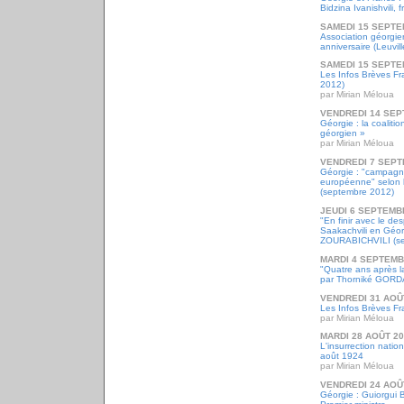
Bidzina Ivanishvili, 
SAMEDI 15 SEPTE
Association géorgi
anniversaire (Leuvil
SAMEDI 15 SEPTE
Les Infos Brèves F
2012)
par Mirian Méloua
VENDREDI 14 SEP
Géorgie : la coaliti
géorgien »
par Mirian Méloua
VENDREDI 7 SEPT
Géorgie : "campagn
européenne" selon la
(septembre 2012)
JEUDI 6 SEPTEMB
"En finir avec le de
Saakachvili en Géo
ZOURABICHVILI (se
MARDI 4 SEPTEMB
"Quatre ans après l
par Thorniké GOR
VENDREDI 31 AOÛ
Les Infos Brèves Fr
par Mirian Méloua
MARDI 28 AOÛT 2
L'insurrection nati
août 1924
par Mirian Méloua
VENDREDI 24 AOÛ
Géorgie : Guiorgui 