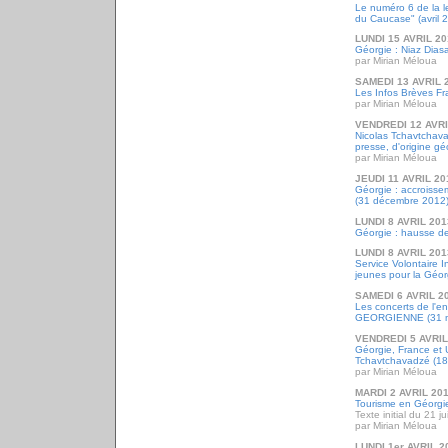
Le numéro 6 de la l
du Caucase" (avril 
LUNDI 15 AVRIL 2
Géorgie : Niaz Dias
par Mirian Méloua
SAMEDI 13 AVRIL 
Les Infos Brèves Fr
par Mirian Méloua
VENDREDI 12 AVRI
Nicolas Tchavtchava
presse, d'origine g
par Mirian Méloua
JEUDI 11 AVRIL 20
Géorgie : accroissem
(31 décembre 2012
LUNDI 8 AVRIL 201
Géorgie : hausse d
LUNDI 8 AVRIL 201
Service Volontaire I
jeunes pour la Géor
SAMEDI 6 AVRIL 2
Les concerts de l
GEORGIENNE (31 mar
VENDREDI 5 AVRIL
Géorgie, France et 
Tchavtchavadzé (1
par Mirian Méloua
MARDI 2 AVRIL 20
Tourisme en Géorgie 
Texte initial du 21 j
par Mirian Méloua
LUNDI 1er AVRIL 2