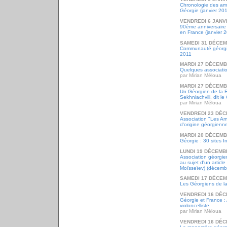
Chronologie des a
Géorgie (janvier 20
VENDREDI 6 JANV
90ème anniversaire 
en France (janvier 
SAMEDI 31 DÉCEM
Communauté géorgie
2011
MARDI 27 DÉCEMB
Quelques associati
par Mirian Méloua
MARDI 27 DÉCEMB
Un Géorgien de la 
Sekhniachvili, dit 
par Mirian Méloua
VENDREDI 23 DÉC
Association "Les Ami
d'origine géorgienn
MARDI 20 DÉCEMB
Géorgie : 30 sites I
LUNDI 19 DÉCEMB
Association géorgi
au sujet d'un article
Moïsseïev) (décemb
SAMEDI 17 DÉCEM
Les Géorgiens de la
VENDREDI 16 DÉC
Géorgie et France :
violoncelliste
par Mirian Méloua
VENDREDI 16 DÉC