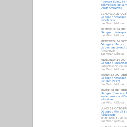
Paroisse Sainte Ni
anniversaire de la m
Dimitri Amilakvari
VENDREDI 26 OCT
Géorgie : historique
ministériels
par Mirian Méloua
MERCREDI 24 OCT
Géorgie : historique
par Mirian Méloua
MERCREDI 24 OCT
Géorgie et France : 
Lieutenant-colonel 
Amilakhvari
par Mirian Méloua
MERCREDI 24 OCT
Géorgie : Irakli Alas
Irakli Alasania en an
par Mirian Méloua
MARDI 23 OCTOBR
Géorgie : historiqu
(octobre 2012)
par Mirian Méloua
MARDI 23 OCTOBR
Géorgie, France et 
ancien ministre d'Et
atlantique
par Mirian Méloua
LUNDI 22 OCTOBR
Géorgie : Mikheïl Sa
République
Texte initial du 28 ju
par Mirian Méloua
VENDREDI 19 OCT