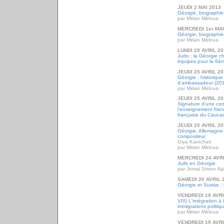
JEUDI 2 MAI 2013
Géorgie, biographie
par Mirian Méloua
MERCREDI 1er MAI
Géorgie, biographie
par Mirian Méloua
LUNDI 29 AVRIL 2
Judo : la Géorgie 
équipes pour la 6ème
JEUDI 25 AVRIL 2
Géorgie : historique
d'ambassadeur (20
par Mirian Méloua
JEUDI 25 AVRIL 2
Signature d'une con
l'enseignement franç
française du Caucas
JEUDI 25 AVRIL 2
Géorgie, Allemagne 
compositeur
Giya Kantcheli
par Mirian Méloua
MERCREDI 24 AVRI
Juifs en Géorgie
par Jemal Simon Ajia
SAMEDI 20 AVRIL 
Géorgie et Suisse : 
VENDREDI 19 AVRI
VIII) L'intégration à
immigrations politi
par Mirian Méloua
VENDREDI 19 AVRI