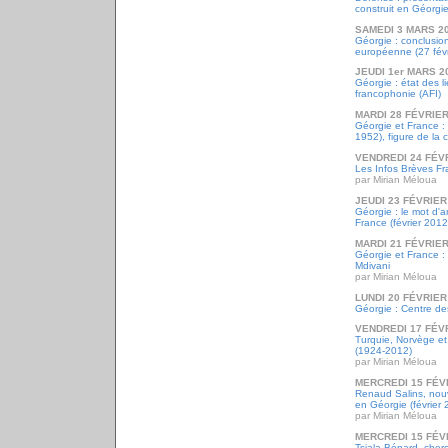
construit en Géorgi
SAMEDI 3 MARS 2
Géorgie : conclusio
européenne (27 févr
JEUDI 1er MARS 2
Géorgie : état des l
francophonie (AFI)
MARDI 28 FÉVRIER
Géorgie et France : 
1952), figure de la
VENDREDI 24 FÉV
Les Infos Brèves Fr
par Mirian Méloua
JEUDI 23 FÉVRIER
Géorgie : le mot d'
France (février 2012
MARDI 21 FÉVRIER
Géorgie et France :
Mdivani
par Mirian Méloua
LUNDI 20 FÉVRIER
Géorgie : Centre de
VENDREDI 17 FÉV
Turquie, Norvège et
(1924-2012)
par Mirian Méloua
MERCREDI 15 FÉV
Renaud Salins, nou
en Géorgie (février 
par Mirian Méloua
MERCREDI 15 FÉV
Tsiala Bénard, cher