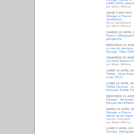
(1885-1935), député 
par Mirian Méloua
JEUDI 3 MAI 2012
Géorgie et France 
Javakhidze
Nona Djavakhidzé
par Mirian Méloua
SAMEDI 28 AVRIL 
France, bibliograph
géorgienne
MERCREDI 25 AVRI
Le mot du directeur d
Géorgie, Gilles CAR
VENDREDI 20 AVRI
Les Infos Brèves Fr
par Mirian Méloua
LUNDI 16 AVRIL 2
Tbilissi : 3ème fest
4 juin 2012)
LUNDI 16 AVRIL 2
Tbilissi Caucase : e
française Estelle Zol
MERCREDI 11 AVRI
Géorgie : déclaratio
français des Affaire
MARDI 10 AVRIL 2
Géorgie et France :
officier de la Légio
Nicolas Tokhadzé
par Mirian Méloua
LUNDI 9 AVRIL 201
Géorgie, bibliographi