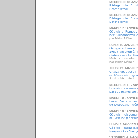
MERCREDI 18 JAN
Bibliographie : "Le t
Botchorichvili
MERCREDI 18 JAN
Bibliographie : "La
Botchorichvili
MARDI 17 JANVIER
Géorgie et France :
née Alikhanachvili,
par Mirian Méloua
LUNDI 16 JANVIER
Géorgie et France 
1983), directeur à l'
établissements Citr
Misha Koundadze
par Mirian Méloua
JEUDI 12 JANVIER
Chalva Abdoucheli (
de l'Association gé
Shalva Abdusheli
MERCREDI 11 JAN
Libération de marin
par des pirates soma
MARDI 10 JANVIER
Lévan Zourabichvili
de l'Association gé
MARDI 10 JANVIER
Géorgie : relèvemen
souveraine (décemb
LUNDI 9 JANVIER 
Géorgie : implantat
français Gras Savoy
VENDREDI 6 JANV