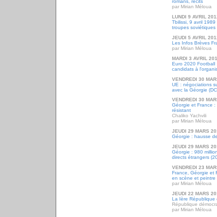
romans, récits
par Mirian Méloua
LUNDI 9 AVRIL 201
Tbilissi, 9 avril 198
troupes soviétiques
JEUDI 5 AVRIL 201
Les Infos Brèves F
par Mirian Méloua
MARDI 3 AVRIL 20
Euro 2020 Football 
candidats à l'organi
VENDREDI 30 MAR
UE : négociations su
avec la Géorgie (D
VENDREDI 30 MAR
Géorgie et France :
résistant
Chaliko Yachvili
par Mirian Méloua
JEUDI 29 MARS 20
Géorgie : hausse d
JEUDI 29 MARS 20
Géorgie : 980 millio
directs étrangers (2
VENDREDI 23 MAR
France, Géorgie et F
en scène et peintre
par Mirian Méloua
JEUDI 22 MARS 20
La Ière République
République démocra
par Mirian Méloua