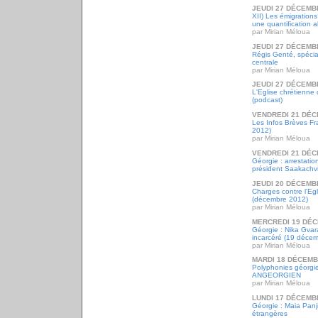
JEUDI 27 DÉCEMB
XII) Les émigrations
une quantification a
par Mirian Méloua
JEUDI 27 DÉCEMB
Régis Genté, spécia
centrale
par Mirian Méloua
JEUDI 27 DÉCEMB
L'Eglise chrétienne
(podcast)
VENDREDI 21 DÉC
Les Infos Brèves F
2012)
par Mirian Méloua
VENDREDI 21 DÉC
Géorgie : arrestati
président Saakachvi
JEUDI 20 DÉCEMB
Charges contre l'Eg
(décembre 2012)
par Mirian Méloua
MERCREDI 19 DÉC
Géorgie : Nika Gvar
incarcéré (19 déce
par Mirian Méloua
MARDI 18 DÉCEMB
Polyphonies géorgi
ANGEORGIEN
par Mirian Méloua
LUNDI 17 DÉCEMB
Géorgie : Maia Panji
étrangères