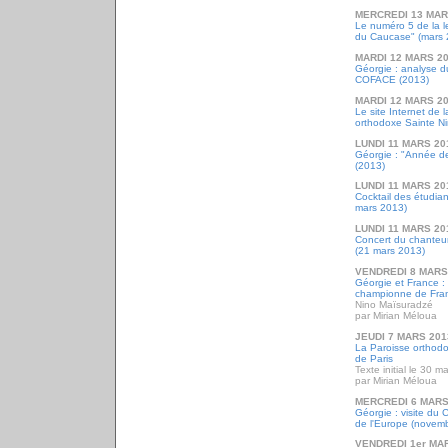
MERCREDI 13 MAR
Le numéro 5 de la l
du Caucase" (mars 
MARDI 12 MARS 2
Géorgie : analyse d
COFACE (2013)
MARDI 12 MARS 2
Le site Internet de 
orthodoxe Sainte Ni
LUNDI 11 MARS 20
Géorgie : "Année de
(2013)
LUNDI 11 MARS 20
Cocktail des étudia
mars 2013)
LUNDI 11 MARS 20
Concert du chanteu
(21 mars 2013)
VENDREDI 8 MARS
Géorgie et France :
championne de Fra
Nino Maïsuradzé
par Mirian Méloua
JEUDI 7 MARS 201
La Paroisse orthod
de Paris
Texte initial le 30 
par Mirian Méloua
MERCREDI 6 MARS
Géorgie : visite du 
de l'Europe (novem
VENDREDI 1er MA