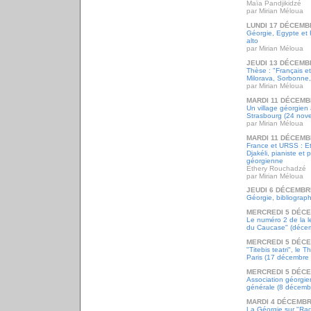
Maïa Pandjikidzé
par Mirian Méloua
LUNDI 17 DÉCEMB
Géorgie, Egypte et 
alto
par Mirian Méloua
JEUDI 13 DÉCEMB
Thèse : "Français e
Milorava, Sorbonne
par Mirian Méloua
MARDI 11 DÉCEMB
Un village géorgien
Strasbourg (24 nov
par Mirian Méloua
MARDI 11 DÉCEMB
France et URSS : E
Djakéli, pianiste et 
géorgienne
Ethery Rouchadzé
par Mirian Méloua
JEUDI 6 DÉCEMBR
Géorgie, bibliograph
MERCREDI 5 DÉC
Le numéro 2 de la l
du Caucase" (déce
MERCREDI 5 DÉC
"Titebis teatri", le T
Paris (17 décembre
MERCREDI 5 DÉC
Association géorgi
générale (8 décemb
MARDI 4 DÉCEMBR
La Géorgie sur "Radi