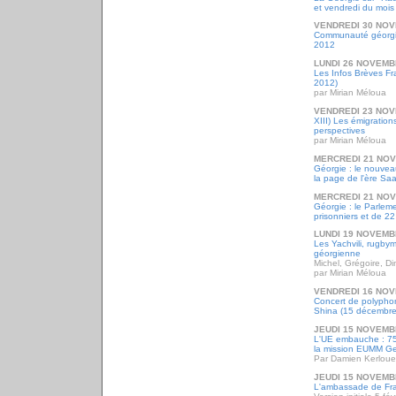
et vendredi du mois
VENDREDI 30 NOV
Communauté géorgie
2012
LUNDI 26 NOVEMB
Les Infos Brèves F
2012)
par Mirian Méloua
VENDREDI 23 NOV
XIII) Les émigration
perspectives
par Mirian Méloua
MERCREDI 21 NO
Géorgie : le nouve
la page de l'ère Sa
MERCREDI 21 NO
Géorgie : le Parleme
prisonniers et de 22 
LUNDI 19 NOVEMB
Les Yachvili, rugbym
géorgienne
Michel, Grégoire, Di
par Mirian Méloua
VENDREDI 16 NOV
Concert de polyphon
Shina (15 décembre
JEUDI 15 NOVEMB
L'UE embauche : 75 
la mission EUMM Ge
Par Damien Kerloue
JEUDI 15 NOVEMB
L'ambassade de Fr