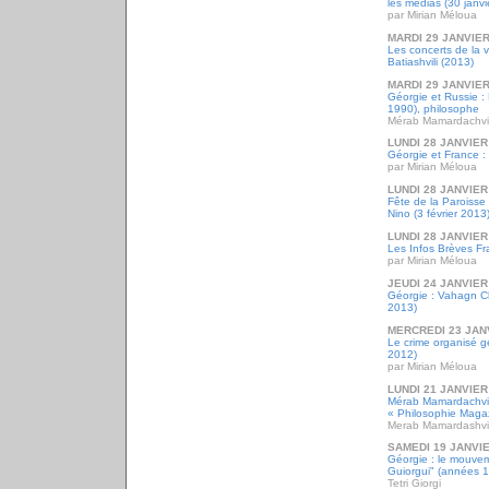
les médias (30 janvi
par Mirian Méloua
MARDI 29 JANVIER
Les concerts de la v
Batiashvili (2013)
MARDI 29 JANVIER
Géorgie et Russie :
1990), philosophe
Mérab Mamardachvil
LUNDI 28 JANVIER
Géorgie et France : 
par Mirian Méloua
LUNDI 28 JANVIER
Fête de la Paroisse
Nino (3 février 2013
LUNDI 28 JANVIER
Les Infos Brèves Fr
par Mirian Méloua
JEUDI 24 JANVIER
Géorgie : Vahagn Ch
2013)
MERCREDI 23 JAN
Le crime organisé 
2012)
par Mirian Méloua
LUNDI 21 JANVIER
Mérab Mamardachvil
« Philosophie Magaz
Merab Mamardashvil
SAMEDI 19 JANVI
Géorgie : le mouveme
Guiorgui" (années 
Tetri Giorgi