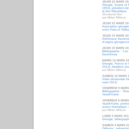
JEUDI 22 MARS 20
Géorgie, Suisse et 
1953), président d
la Ière République
Zhordania Noe
par Mirian Méloua
JEUDI 22 MARS 20
Association géorgie
entre Paris et Tbiliss
JEUDI 15 MARS 20
Kéthévane Davrichewy
d'origine géorgienn
JEUDI 15 MARS 20
Bibliographie : "Le
Davrichewy
MARDI 13 MARS 2
Géorgie, France et 
2012), dissident, jou
par Mirian Méloua
SAMEDI 10 MARS 
Visite sénatoriale fr
mars 2012)
VENDREDI 9 MARS
Bibliographie : "It
Vassili Karist
VENDREDI 9 MARS
Vassili Karist, profes
auteur dramatique, 
par Mirian Méloua
LUNDI 5 MARS 201
Géorgie, bibliograph
SAMEDI 3 MARS 2
Défense : présentat