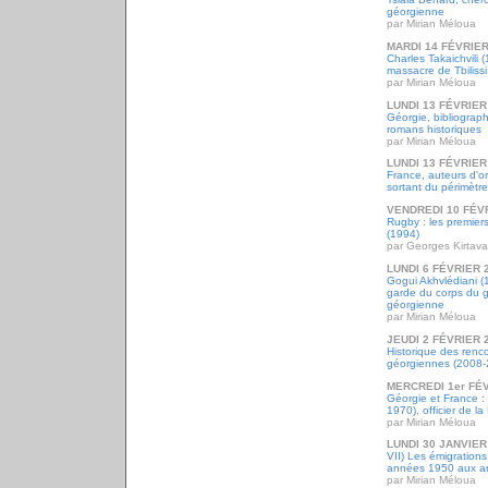
géorgienne
par Mirian Méloua
MARDI 14 FÉVRIER
Charles Takaichvili
massacre de Tbilissi 
par Mirian Méloua
LUNDI 13 FÉVRIER
Géorgie, bibliograph
romans historiques
par Mirian Méloua
LUNDI 13 FÉVRIER
France, auteurs d'o
sortant du périmètr
VENDREDI 10 FÉV
Rugby : les premier
(1994)
par Georges Kirtava
LUNDI 6 FÉVRIER 
Gogui Akhvlédiani (
garde du corps du g
géorgienne
par Mirian Méloua
JEUDI 2 FÉVRIER 
Historique des renco
géorgiennes (2008-
MERCREDI 1er FÉ
Géorgie et France :
1970), officier de l
par Mirian Méloua
LUNDI 30 JANVIER
VII) Les émigrations
années 1950 aux a
par Mirian Méloua