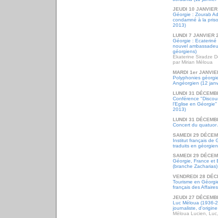
JEUDI 10 JANVIER
Géorgie : Zourab Ade
condamné à la priso
2013)
LUNDI 7 JANVIER 
Géorgie : Ecateriné
nouvel ambassadeur
géorgiens)
Ekaterine Siradze 
par Mirian Méloua
MARDI 1er JANVIE
Polyphonies géorgie
Angéorgien (12 janv
LUNDI 31 DÉCEMB
Conférence "Discours
l'Eglise en Géorgie"
2013)
LUNDI 31 DÉCEMB
Concert du quatuor 
SAMEDI 29 DÉCEM
Institut français de
traduits en géorgie
SAMEDI 29 DÉCEM
Géorgie, France et E
(branche Zacharias)
VENDREDI 28 DÉC
Tourisme en Géorgie
français des Affaire
JEUDI 27 DÉCEMB
Luc Méloua (1936-20
journaliste, d'origi
Méloua Lucien, Luc