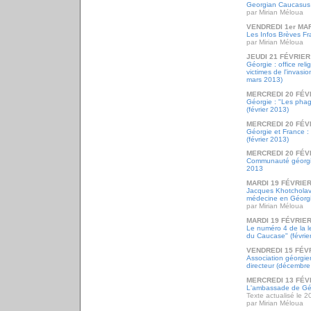
Georgian Caucasus
par Mirian Méloua
VENDREDI 1er MA
Les Infos Brèves Fr
par Mirian Méloua
JEUDI 21 FÉVRIER
Géorgie : office rel
victimes de l'invasi
mars 2013)
MERCREDI 20 FÉV
Géorgie : "Les phag
(février 2013)
MERCREDI 20 FÉV
Géorgie et France :
(février 2013)
MERCREDI 20 FÉV
Communauté géorgie
2013
MARDI 19 FÉVRIER
Jacques Khotcholav
médecine en Géorgi
par Mirian Méloua
MARDI 19 FÉVRIER
Le numéro 4 de la l
du Caucase" (févrie
VENDREDI 15 FÉV
Association géorgie
directeur (décembre
MERCREDI 13 FÉV
L'ambassade de Gé
Texte actualisé le 2
par Mirian Méloua