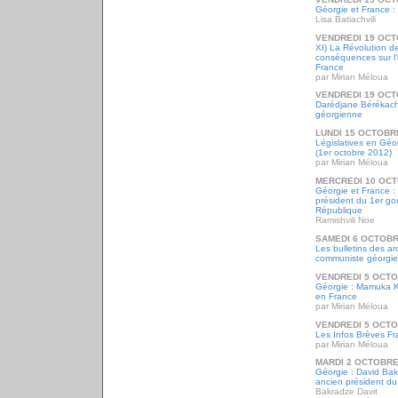
Géorgie et France : l
Lisa Batiachvili
VENDREDI 19 OCT
XI) La Révolution d
conséquences sur l'
France
par Mirian Méloua
VENDREDI 19 OCT
Darédjane Bérékachvi
géorgienne
LUNDI 15 OCTOBR
Législatives en Géor
(1er octobre 2012)
par Mirian Méloua
MERCREDI 10 OCT
Géorgie et France :
président du 1er go
République
Ramishvili Noe
SAMEDI 6 OCTOBR
Les bulletins des a
communiste géorgie
VENDREDI 5 OCTO
Géorgie : Mamuka 
en France
par Mirian Méloua
VENDREDI 5 OCTO
Les Infos Brèves Fr
par Mirian Méloua
MARDI 2 OCTOBRE
Géorgie : David Bak
ancien président d
Bakradze Davit