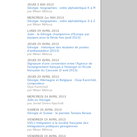
JEUDI 2 MAI 2013
Géorgie, biographies : ordre alphabétique K à R
par Mirian Méloua
MERCREDI 1er MAI 2013
Géorgie, biographies : ordre alphabétique S à Z
par Mirian Méloua
LUNDI 29 AVRIL 2013
Judo : la Géorgie championne d'Europe par
équipes pour la 6ème fois (avril 2013)
JEUDI 25 AVRIL 2013
Géorgie : historique des titulaires de postes
d'ambassadeur (2013)
par Mirian Méloua
JEUDI 25 AVRIL 2013
Signature d'une convention entre l'Agence de
l'enseignement français à l'étranger et l'Ecole
française du Caucase (3 avril 2013)
JEUDI 25 AVRIL 2013
Géorgie, Allemagne et Belgique : Guia Kantchéli,
compositeur
Giya Kantcheli
par Mirian Méloua
MERCREDI 24 AVRIL 2013
Juifs en Géorgie
par Jemal Simon Ajiachvili
SAMEDI 20 AVRIL 2013
Géorgie et Suisse : la pianiste Tamara Beraia
VENDREDI 19 AVRIL 2013
VIII) L'intégration à la société française des
immigrations politiques géorgiennes
par Mirian Méloua
VENDREDI 19 AVRIL 2013