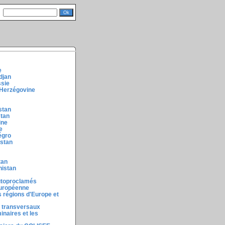
e
djan
ssie
-Herzégovine
stan
stan
ine
e
égro
istan
tan
nistan
autoproclamés
européenne
 régions d'Europe et
 transversaux
inaires et les