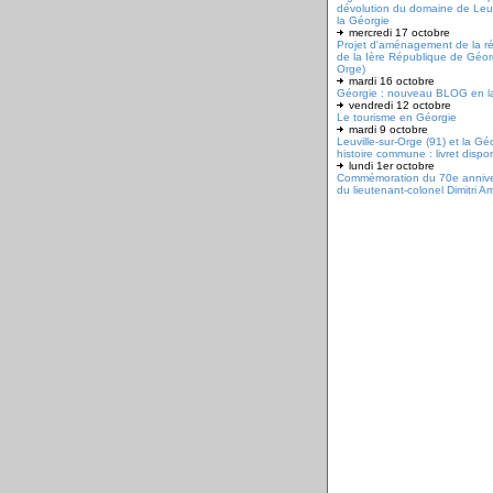
dévolution du domaine de Leuv
la Géorgie
mercredi 17 octobre
Projet d'aménagement de la ré
de la Ière République de Géorg
Orge)
mardi 16 octobre
Géorgie : nouveau BLOG en l
vendredi 12 octobre
Le tourisme en Géorgie
mardi 9 octobre
Leuville-sur-Orge (91) et la Gé
histoire commune : livret dispo
lundi 1er octobre
Commémoration du 70e anniver
du lieutenant-colonel Dimitri Am