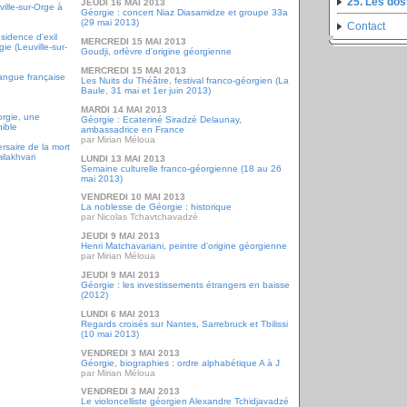
25. Les do
JEUDI 16 MAI 2013
ille-sur-Orge à
Géorgie : concert Niaz Diasamidze et groupe 33a
(29 mai 2013)
Contact
sidence d'exil
MERCREDI 15 MAI 2013
ie (Leuville-sur-
Goudji, orfèvre d'origine géorgienne
MERCREDI 15 MAI 2013
angue française
Les Nuits du Théâtre, festival franco-géorgien (La
Baule, 31 mai et 1er juin 2013)
MARDI 14 MAI 2013
orgie, une
Géorgie : Ecateriné Siradzé Delaunay,
nible
ambassadrice en France
par Mirian Méloua
saire de la mort
ilakhvari
LUNDI 13 MAI 2013
Semaine culturelle franco-géorgienne (18 au 26
mai 2013)
VENDREDI 10 MAI 2013
La noblesse de Géorgie : historique
par Nicolas Tchavtchavadzé
JEUDI 9 MAI 2013
Henri Matchavariani, peintre d'origine géorgienne
par Mirian Méloua
JEUDI 9 MAI 2013
Géorgie : les investissements étrangers en baisse
(2012)
LUNDI 6 MAI 2013
Regards croisés sur Nantes, Sarrebruck et Tbilissi
(10 mai 2013)
VENDREDI 3 MAI 2013
Géorgie, biographies : ordre alphabétique A à J
par Mirian Méloua
VENDREDI 3 MAI 2013
Le violoncelliste géorgien Alexandre Tchidjavadzé