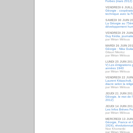
Forbes (mars 2012)
VENDREDI 6 JUILL
Géorgie : coopération
technique avec la F
SAMEDI 30 JUIN 2
La Géorgie au 75èm
développement hum
VENDREDI 29 JUIN
Guy Kédia, journalis
par Mirian Méloua
MARDI 26 JUIN 20
Géorgie : Nika Guila
Gilauri Nikoloz
par Mirian Méloua
LUNDI 25 JUIN 201
V) Les émigrations 
années 1940
par Mirian Méloua
VENDREDI 22 JUIN
Laurent Kitiaschvili
diacre selon la relig
par Mirian Méloua
JEUDI 21 JUIN 201
Géorgie, le mot de 
2012)
JEUDI 14 JUIN 201
Les Infos Brèves Fr
par Mirian Méloua
MERCREDI 13 JUIN
Géorgie, France et 
1924), révolutionnair
Noe Khomeriki
par Mirian Méloua