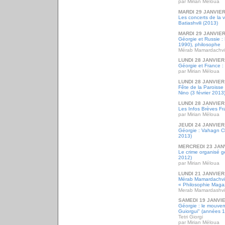
par Mirian Méloua
MARDI 29 JANVIER
Les concerts de la v
Batiashvili (2013)
MARDI 29 JANVIER
Géorgie et Russie :
1990), philosophe
Mérab Mamardachvil
LUNDI 28 JANVIER
Géorgie et France : 
par Mirian Méloua
LUNDI 28 JANVIER
Fête de la Paroisse
Nino (3 février 2013
LUNDI 28 JANVIER
Les Infos Brèves Fr
par Mirian Méloua
JEUDI 24 JANVIER
Géorgie : Vahagn Ch
2013)
MERCREDI 23 JAN
Le crime organisé 
2012)
par Mirian Méloua
LUNDI 21 JANVIER
Mérab Mamardachvil
« Philosophie Magaz
Merab Mamardashvil
SAMEDI 19 JANVI
Géorgie : le mouveme
Guiorgui" (années 
Tetri Giorgi
par Mirian Méloua