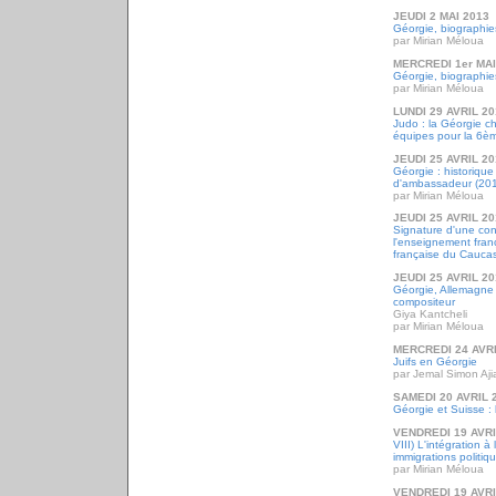
JEUDI 2 MAI 2013
Géorgie, biographie
par Mirian Méloua
MERCREDI 1er MAI
Géorgie, biographie
par Mirian Méloua
LUNDI 29 AVRIL 2
Judo : la Géorgie 
équipes pour la 6ème
JEUDI 25 AVRIL 2
Géorgie : historique
d'ambassadeur (20
par Mirian Méloua
JEUDI 25 AVRIL 2
Signature d'une con
l'enseignement franç
française du Caucas
JEUDI 25 AVRIL 2
Géorgie, Allemagne 
compositeur
Giya Kantcheli
par Mirian Méloua
MERCREDI 24 AVRI
Juifs en Géorgie
par Jemal Simon Ajia
SAMEDI 20 AVRIL 
Géorgie et Suisse : 
VENDREDI 19 AVRI
VIII) L'intégration à
immigrations politi
par Mirian Méloua
VENDREDI 19 AVRI