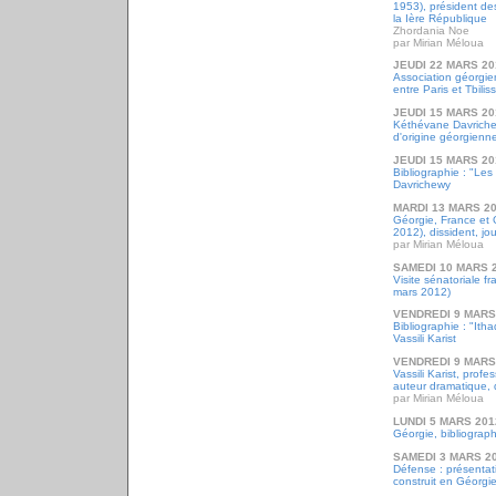
1953), président d
la Ière République
Zhordania Noe
par Mirian Méloua
JEUDI 22 MARS 20
Association géorgie
entre Paris et Tbiliss
JEUDI 15 MARS 20
Kéthévane Davrichewy
d'origine géorgienn
JEUDI 15 MARS 20
Bibliographie : "Le
Davrichewy
MARDI 13 MARS 2
Géorgie, France et 
2012), dissident, jou
par Mirian Méloua
SAMEDI 10 MARS 
Visite sénatoriale fr
mars 2012)
VENDREDI 9 MARS
Bibliographie : "It
Vassili Karist
VENDREDI 9 MARS
Vassili Karist, profes
auteur dramatique, 
par Mirian Méloua
LUNDI 5 MARS 201
Géorgie, bibliograph
SAMEDI 3 MARS 2
Défense : présentat
construit en Géorgi