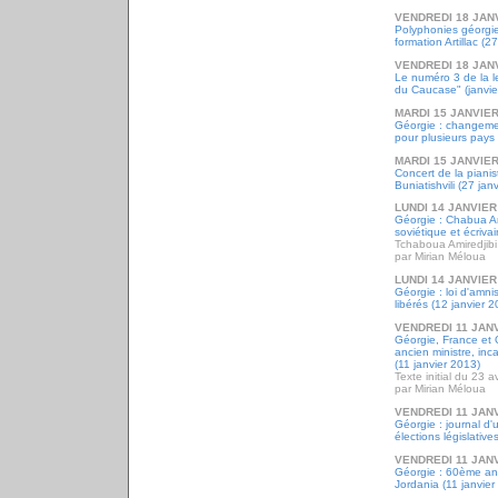
VENDREDI 18 JAN
Polyphonies géorgie
formation Artillac (2
VENDREDI 18 JAN
Le numéro 3 de la l
du Caucase" (janvie
MARDI 15 JANVIER
Géorgie : changeme
pour plusieurs pays 
MARDI 15 JANVIER
Concert de la piani
Buniatishvili (27 ja
LUNDI 14 JANVIER
Géorgie : Chabua Am
soviétique et écrivai
Tchaboua Amiredjibi
par Mirian Méloua
LUNDI 14 JANVIER
Géorgie : loi d'amnis
libérés (12 janvier 
VENDREDI 11 JAN
Géorgie, France et G
ancien ministre, inc
(11 janvier 2013)
Texte initial du 23 a
par Mirian Méloua
VENDREDI 11 JAN
Géorgie : journal d
élections législativ
VENDREDI 11 JAN
Géorgie : 60ème ann
Jordania (11 janvier