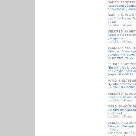
SAMEDI 15 SEPTE
Association géorgi
anniversaire (Leuvil
SAMEDI 15 SEPTE
Les Infos Brèves F
2012)
par Mirian Méloua
VENDREDI 14 SEP
Géorgie : la coaliti
géorgien »
par Mirian Méloua
VENDREDI 7 SEPT
Géorgie : "campagn
européenne" selon la
(septembre 2012)
JEUDI 6 SEPTEMB
"En finir avec le de
en Géorgie" par S
(septembre 2012)
MARDI 4 SEPTEMB
"Quatre ans après l
par Thorniké GOR
VENDREDI 31 AOÛ
Les Infos Brèves Fr
par Mirian Méloua
MARDI 28 AOÛT 2
L'insurrection nati
août 1924
par Mirian Méloua
VENDREDI 24 AOÛ
Géorgie : Guiorgui 
ministre
Texte initial du 26 j