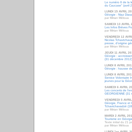
Le numéro 6 de la l
du Caucase" (avril 
LUNDI 15 AVRIL 2
Géorgie : Niaz Dias
par Mirian Méloua
SAMEDI 13 AVRIL 
Les Infos Brèves Fr
par Mirian Méloua
VENDREDI 12 AVRI
Nicolas Tchavtchava
presse, d'origine g
par Mirian Méloua
JEUDI 11 AVRIL 20
Géorgie : accroissem
(31 décembre 2012
LUNDI 8 AVRIL 201
Géorgie : hausse d
LUNDI 8 AVRIL 201
Service Volontaire I
jeunes pour la Géor
SAMEDI 6 AVRIL 2
Les concerts de l
GEORGIENNE (31 mar
VENDREDI 5 AVRIL
Géorgie, France et 
Tchavtchavadzé (1
par Mirian Méloua
MARDI 2 AVRIL 20
Tourisme en Géorgie 
Texte initial du 21 j
par Mirian Méloua
LUNDI 1er AVRIL 2