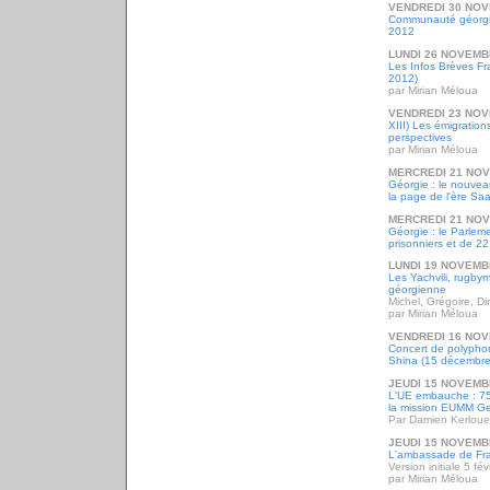
VENDREDI 30 NOV
Communauté géorgie
2012
LUNDI 26 NOVEMB
Les Infos Brèves F
2012)
par Mirian Méloua
VENDREDI 23 NOV
XIII) Les émigration
perspectives
par Mirian Méloua
MERCREDI 21 NO
Géorgie : le nouve
la page de l'ère Sa
MERCREDI 21 NO
Géorgie : le Parleme
prisonniers et de 22 
LUNDI 19 NOVEMB
Les Yachvili, rugbym
géorgienne
Michel, Grégoire, Di
par Mirian Méloua
VENDREDI 16 NOV
Concert de polyphon
Shina (15 décembre
JEUDI 15 NOVEMB
L'UE embauche : 75 
la mission EUMM Ge
Par Damien Kerloue
JEUDI 15 NOVEMB
L'ambassade de Fr
Version initiale 5 fé
par Mirian Méloua