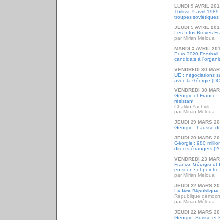
LUNDI 9 AVRIL 201
Tbilissi, 9 avril 198
troupes soviétiques
JEUDI 5 AVRIL 201
Les Infos Brèves F
par Mirian Méloua
MARDI 3 AVRIL 20
Euro 2020 Football 
candidats à l'organi
VENDREDI 30 MAR
UE : négociations su
avec la Géorgie (D
VENDREDI 30 MAR
Géorgie et France :
résistant
Chaliko Yachvili
par Mirian Méloua
JEUDI 29 MARS 20
Géorgie : hausse d
JEUDI 29 MARS 20
Géorgie : 980 millio
directs étrangers (2
VENDREDI 23 MAR
France, Géorgie et F
en scène et peintre
par Mirian Méloua
JEUDI 22 MARS 20
La Ière République
République démocra
par Mirian Méloua
JEUDI 22 MARS 20
Géorgie, Suisse et 