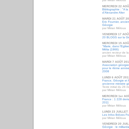
par Mirian Méloua
MERCREDI 22 AOÛ
Bibliographie : "A l
d'Alexandre Alter
MARDI 21 AOÛT 2
Eric Fournier, anci
Géorgie
par Mirian Méloua
VENDREDI 17 AOÛ
20 BLOGS sur la Gé
MERCREDI 15 AOÛ
"Marie, dans l'Eglis
Mélia (1966)
ancien recteur de la
par Mirian Méloua
MARDI 7 AOÛT 20
Association géorgi
pour le 4ème annive
2008
LUNDI 6 AOÛT 201
France, Géorgie et 
ancienne ministre g
Texte initial du 26 
par Mirian Méloua
MERCREDI 1er AO
France : 1 228 dema
2011
par Mirian Méloua
LUNDI 23 JUILLET
Les Infos Brèves Fra
par Mirian Méloua
VENDREDI 20 JUIL
Géorgie : le milliard