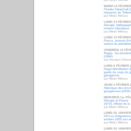
MARDI 14 FÉVRIER
Charles Takaichvili
massacre de Tbilissi 
par Mirian Méloua
LUNDI 13 FÉVRIER
Géorgie, bibliograph
romans historiques
par Mirian Méloua
LUNDI 13 FÉVRIER
France, auteurs d'o
sortant du périmètr
VENDREDI 10 FÉV
Rugby : les premier
(1994)
par Georges Kirtava
LUNDI 6 FÉVRIER 
Gogui Akhvlédiani (
garde du corps du g
géorgienne
par Mirian Méloua
JEUDI 2 FÉVRIER 
Historique des renco
géorgiennes (2008-
MERCREDI 1er FÉ
Géorgie et France :
1970), officier de l
par Mirian Méloua
LUNDI 30 JANVIER
VII) Les émigrations
années 1950 aux a
par Mirian Méloua
LUNDI 30 JANVIER