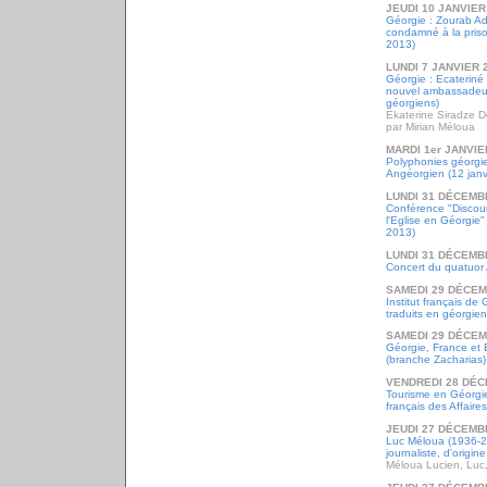
JEUDI 10 JANVIER
Géorgie : Zourab Ade
condamné à la priso
2013)
LUNDI 7 JANVIER 
Géorgie : Ecateriné
nouvel ambassadeur
géorgiens)
Ekaterine Siradze 
par Mirian Méloua
MARDI 1er JANVIE
Polyphonies géorgie
Angéorgien (12 janv
LUNDI 31 DÉCEMB
Conférence "Discours
l'Eglise en Géorgie"
2013)
LUNDI 31 DÉCEMB
Concert du quatuor 
SAMEDI 29 DÉCEM
Institut français de
traduits en géorgie
SAMEDI 29 DÉCEM
Géorgie, France et E
(branche Zacharias)
VENDREDI 28 DÉC
Tourisme en Géorgie
français des Affaire
JEUDI 27 DÉCEMB
Luc Méloua (1936-20
journaliste, d'origi
Méloua Lucien, Luc