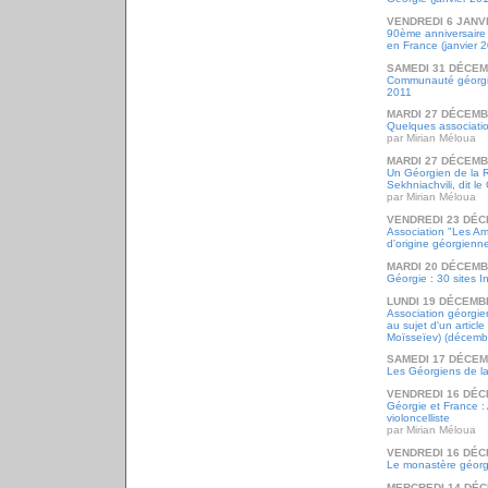
VENDREDI 6 JANV
90ème anniversaire 
en France (janvier 
SAMEDI 31 DÉCEM
Communauté géorgie
2011
MARDI 27 DÉCEMB
Quelques associati
par Mirian Méloua
MARDI 27 DÉCEMB
Un Géorgien de la 
Sekhniachvili, dit 
par Mirian Méloua
VENDREDI 23 DÉC
Association "Les Ami
d'origine géorgienn
MARDI 20 DÉCEMB
Géorgie : 30 sites I
LUNDI 19 DÉCEMB
Association géorgi
au sujet d'un article
Moïsseïev) (décemb
SAMEDI 17 DÉCEM
Les Géorgiens de la
VENDREDI 16 DÉC
Géorgie et France :
violoncelliste
par Mirian Méloua
VENDREDI 16 DÉC
Le monastère géorgi
MERCREDI 14 DÉC