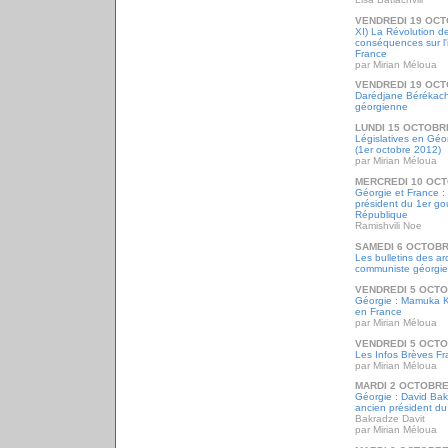
VENDREDI 19 OCT
XI) La Révolution d
conséquences sur l'
France
par Mirian Méloua
VENDREDI 19 OCT
Darédjane Bérékachvi
géorgienne
LUNDI 15 OCTOBR
Législatives en Géor
(1er octobre 2012)
par Mirian Méloua
MERCREDI 10 OCT
Géorgie et France :
président du 1er go
République
Ramishvili Noe
SAMEDI 6 OCTOBR
Les bulletins des a
communiste géorgie
VENDREDI 5 OCTO
Géorgie : Mamuka 
en France
par Mirian Méloua
VENDREDI 5 OCTO
Les Infos Brèves Fr
par Mirian Méloua
MARDI 2 OCTOBRE
Géorgie : David Bak
ancien président d
Bakradze Davit
par Mirian Méloua