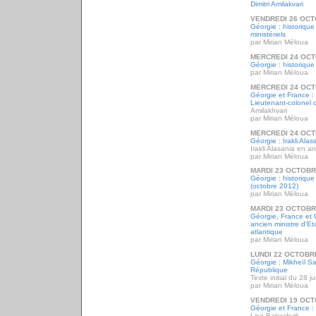
Dimitri Amilakvari
VENDREDI 26 OCT
Géorgie : historique
ministériels
par Mirian Méloua
MERCREDI 24 OCT
Géorgie : historique
par Mirian Méloua
MERCREDI 24 OCT
Géorgie et France : 
Lieutenant-colonel 
Amilakhvari
par Mirian Méloua
MERCREDI 24 OCT
Géorgie : Irakli Alas
Irakli Alasania en an
par Mirian Méloua
MARDI 23 OCTOBR
Géorgie : historiqu
(octobre 2012)
par Mirian Méloua
MARDI 23 OCTOBR
Géorgie, France et 
ancien ministre d'Et
atlantique
par Mirian Méloua
LUNDI 22 OCTOBR
Géorgie : Mikheïl Sa
République
Texte initial du 28 ju
par Mirian Méloua
VENDREDI 19 OCT
Géorgie et France : l
Lisa Batiachvili