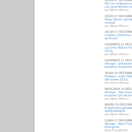
JEUDI 27 DÉCEMB
XII) Les émigrations
une quantification a
par Mirian Méloua
JEUDI 27 DÉCEMB
Régis Genté, spécia
centrale
par Mirian Méloua
JEUDI 27 DÉCEMB
L'Eglise chrétienne
(podcast)
VENDREDI 21 DÉC
Les Infos Brèves F
2012)
par Mirian Méloua
VENDREDI 21 DÉC
Géorgie : arrestati
président Saakachvi
JEUDI 20 DÉCEMB
Charges contre l'Eg
(décembre 2012)
par Mirian Méloua
MERCREDI 19 DÉC
Géorgie : Nika Gvar
incarcéré (19 déce
par Mirian Méloua
MARDI 18 DÉCEMB
Polyphonies géorgi
ANGEORGIEN
par Mirian Méloua
LUNDI 17 DÉCEMB
Géorgie : Maia Panji
étrangères
Maïa Pandjikidzé