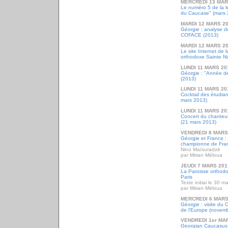
MERCREDI 13 MAR
Le numéro 5 de la l
du Caucase" (mars 
MARDI 12 MARS 2
Géorgie : analyse d
COFACE (2013)
MARDI 12 MARS 2
Le site Internet de 
orthodoxe Sainte Ni
LUNDI 11 MARS 20
Géorgie : "Année de
(2013)
LUNDI 11 MARS 20
Cocktail des étudia
mars 2013)
LUNDI 11 MARS 20
Concert du chanteu
(21 mars 2013)
VENDREDI 8 MARS
Géorgie et France :
championne de Fra
Nino Maïsuradzé
par Mirian Méloua
JEUDI 7 MARS 201
La Paroisse orthod
Paris
Texte initial le 30 
par Mirian Méloua
MERCREDI 6 MARS
Géorgie : visite du 
de l'Europe (novem
VENDREDI 1er MA
Georgian Caucasus