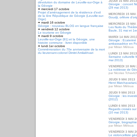
JEUDI 16 MAI 2013
dévolution du domaine de Leuville-sur-Orge à
Géorgie : concert N
la Géorgie
(29 mai 2013)
mercredi 17 octobre
Projet d'aménagement de la résidence d'exil
MERCREDI 15 MAI 
de la Ière République de Géorgie (Leuville-sur-
Goudji, orfèvre d'or
Orge)
mardi 16 octobre
MERCREDI 15 MAI 
Géorgie : nouveau BLOG en langue française
Les Nuits du Théâtre
vendredi 12 octobre
Baule, 31 mai et 1er
Le tourisme en Géorgie
mardi 9 octobre
MARDI 14 MAI 201
Leuville-sur-Orge (91) et la Géorgie, une
Géorgie : Ecateriné
histoire commune : livret disponible
ambassadrice en F
lundi 1er octobre
par Mirian Méloua
Commémoration du 70e anniversaire de la mort
du lieutenant-colonel Dimitri Amilakhvari
LUNDI 13 MAI 2013
Semaine culturelle 
mai 2013)
VENDREDI 10 MAI 
La noblesse de Géor
par Nicolas Tchavt
JEUDI 9 MAI 2013
Henri Matchavariani,
par Mirian Méloua
JEUDI 9 MAI 2013
Géorgie : les inves
(2012)
LUNDI 6 MAI 2013
Regards croisés sur 
(10 mai 2013)
VENDREDI 3 MAI 2
Géorgie, biographie
par Mirian Méloua
VENDREDI 3 MAI 2
Le violoncelliste g