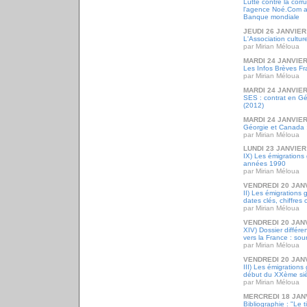
Lutte contre la corr
l'agence Noé.Com ap
Banque mondiale
JEUDI 26 JANVIER
L'Association cultur
par Mirian Méloua
MARDI 24 JANVIER
Les Infos Brèves Fr
par Mirian Méloua
MARDI 24 JANVIER
SES : contrat en G
(2012)
MARDI 24 JANVIER
Géorgie et Canada : 
par Mirian Méloua
LUNDI 23 JANVIER
IX) Les émigrations
années 1990
par Mirian Méloua
VENDREDI 20 JAN
II) Les émigrations 
dates clés, chiffres 
par Mirian Méloua
VENDREDI 20 JAN
XIV) Dossier différ
vers la France : sou
par Mirian Méloua
VENDREDI 20 JAN
III) Les émigrations
début du XXème siè
par Mirian Méloua
MERCREDI 18 JAN
Bibliographie : "Le t