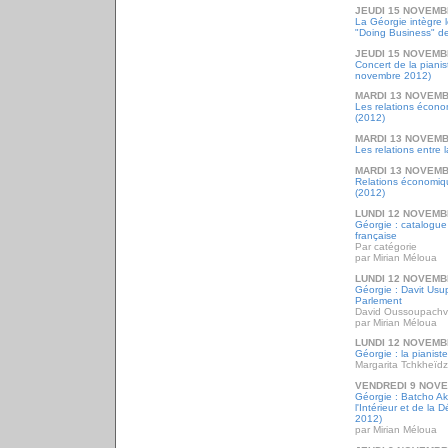
JEUDI 15 NOVEMB
La Géorgie intègre 
"Doing Business" d
JEUDI 15 NOVEMB
Concert de la piani
novembre 2012)
MARDI 13 NOVEMB
Les relations écon
(2012)
MARDI 13 NOVEMB
Les relations entre 
MARDI 13 NOVEMB
Relations économiq
(2012)
LUNDI 12 NOVEMB
Géorgie : catalogue
française
Par catégorie
par Mirian Méloua
LUNDI 12 NOVEMB
Géorgie : Davit Usup
Parlement
David Oussoupachvi
par Mirian Méloua
LUNDI 12 NOVEMB
Géorgie : la pianis
Margarita Tchkheïd
VENDREDI 9 NOV
Géorgie : Batcho Ak
l'Intérieur et de la
2012)
par Mirian Méloua