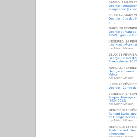
SAMEDI 3 MARS 2
Géorgie : conclusio
européenne (27 févr
JEUDI 1er MARS 2
Géorgie : état des 
(AFI)
MARDI 28 FÉVRIER
Géorgie et France : 
1952), figure de la
VENDREDI 24 FÉV
Les Infos Brèves Fr
par Mirian Méloua
JEUDI 23 FÉVRIER
Géorgie : le mot d'
France (février 2012
MARDI 21 FÉVRIER
Géorgie et France :
Mdivani
par Mirian Méloua
LUNDI 20 FÉVRIER
Géorgie : Centre de
VENDREDI 17 FÉV
Turquie, Norvège et
(1924-2012)
par Mirian Méloua
MERCREDI 15 FÉV
Renaud Salins, nou
en Géorgie (février 
par Mirian Méloua
MERCREDI 15 FÉV
Tsiala Bénard, cher
géorgienne
par Mirian Méloua