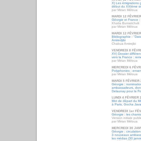
X) Les émigrations 
début du XXIème si
par Mirian Méloua
MARDI 12 FÉVRIER
Géorgie et France : l
Khatia Buniatichvili
par Mirian Méloua
MARDI 12 FÉVRIER
Bibliographie : "Da
Amiredjibi
Chabua Amirejibi
VENDREDI 8 FÉVR
XV) Dossier différe
vers la France : re
par Mirian Méloua
MERCREDI 6 FÉVR
Polyphonies : ense
par Mirian Méloua
MARDI 5 FÉVRIER 
Géorgie : nominati
ambassadeurs, dont
Delaunay pour la Fr
LUNDI 4 FÉVRIER 
Mot de départ du Min
à Paris, Gocha Javak
VENDREDI 1er FÉV
Géorgie : les chant
Version initiale publ
par Mirian Méloua
MERCREDI 30 JAN
Géorgie : circulati
3 nouveaux ambassa
les médias (30 janvi