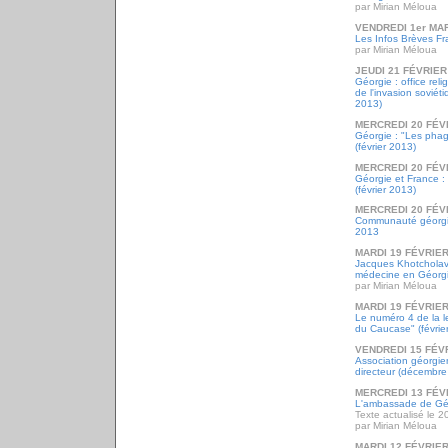
par Mirian Méloua
VENDREDI 1er MA
Les Infos Brèves Fr
par Mirian Méloua
JEUDI 21 FÉVRIER
Géorgie : office rel
de l'invasion soviét
2013)
MERCREDI 20 FÉV
Géorgie : "Les phag
(février 2013)
MERCREDI 20 FÉV
Géorgie et France :
(février 2013)
MERCREDI 20 FÉV
Communauté géorgie
2013
MARDI 19 FÉVRIER
Jacques Khotcholav
médecine en Géorgi
par Mirian Méloua
MARDI 19 FÉVRIER
Le numéro 4 de la l
du Caucase" (févrie
VENDREDI 15 FÉV
Association géorgie
directeur (décembre
MERCREDI 13 FÉV
L'ambassade de Gé
Texte actualisé le 2
par Mirian Méloua
MARDI 12 FÉVRIER