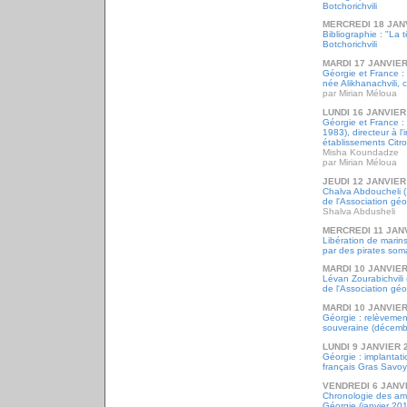
Botchorichvili
MERCREDI 18 JAN
Bibliographie : "La
Botchorichvili
MARDI 17 JANVIER
Géorgie et France :
née Alikhanachvili,
par Mirian Méloua
LUNDI 16 JANVIER
Géorgie et France 
1983), directeur à l'
établissements Citr
Misha Koundadze
par Mirian Méloua
JEUDI 12 JANVIER
Chalva Abdoucheli (
de l'Association gé
Shalva Abdusheli
MERCREDI 11 JAN
Libération de marin
par des pirates soma
MARDI 10 JANVIER
Lévan Zourabichvili
de l'Association gé
MARDI 10 JANVIER
Géorgie : relèvemen
souveraine (décemb
LUNDI 9 JANVIER 
Géorgie : implantat
français Gras Savoy
VENDREDI 6 JANV
Chronologie des a
Géorgie (janvier 20