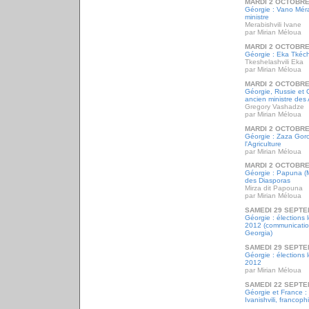
MARDI 2 OCTOBRE
Géorgie : Vano Méra
ministre
Merabishvili Ivane
par Mirian Méloua
MARDI 2 OCTOBRE
Géorgie : Eka Tkéché
Tkeshelashvili Eka
par Mirian Méloua
MARDI 2 OCTOBRE
Géorgie, Russie et 
ancien ministre des 
Gregory Vashadze
par Mirian Méloua
MARDI 2 OCTOBRE
Géorgie : Zaza Goro
l'Agriculture
par Mirian Méloua
MARDI 2 OCTOBRE
Géorgie : Papuna (Mi
des Diasporas
Mirza dit Papouna
par Mirian Méloua
SAMEDI 29 SEPTE
Géorgie : élections 
2012 (communicatio
Georgia)
SAMEDI 29 SEPTE
Géorgie : élections 
2012
par Mirian Méloua
SAMEDI 22 SEPTE
Géorgie et France : 
Ivanishvili, francophi