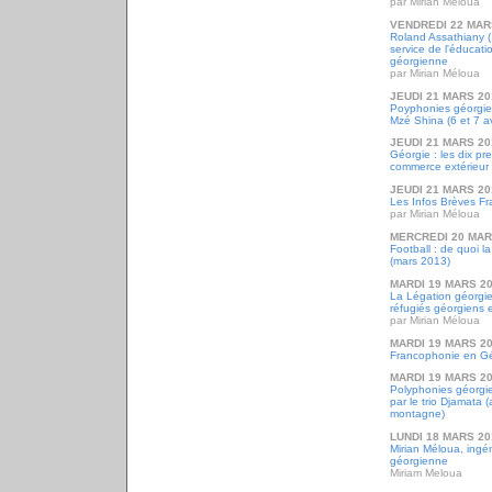
par Mirian Méloua
VENDREDI 22 MAR
Roland Assathiany (
service de l'éducatio
géorgienne
par Mirian Méloua
JEUDI 21 MARS 20
Poyphonies géorgie
Mzé Shina (6 et 7 av
JEUDI 21 MARS 20
Géorgie : les dix pr
commerce extérieur
JEUDI 21 MARS 20
Les Infos Brèves F
par Mirian Méloua
MERCREDI 20 MAR
Football : de quoi l
(mars 2013)
MARDI 19 MARS 2
La Légation géorgie
réfugiés géorgiens 
par Mirian Méloua
MARDI 19 MARS 2
Francophonie en Gé
MARDI 19 MARS 2
Polyphonies géorgie
par le trio Djamata (a
montagne)
LUNDI 18 MARS 20
Mirian Méloua, ingéni
géorgienne
Miriam Meloua