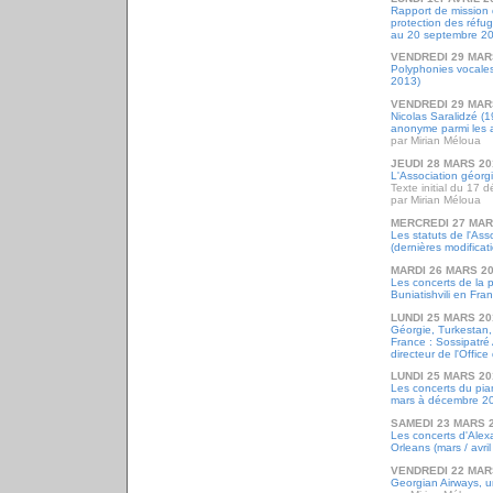
Rapport de mission d
protection des réfug
au 20 septembre 2
VENDREDI 29 MAR
Polyphonies vocales 
2013)
VENDREDI 29 MAR
Nicolas Saralidzé (
anonyme parmi les
par Mirian Méloua
JEUDI 28 MARS 20
L'Association géor
Texte initial du 17
par Mirian Méloua
MERCREDI 27 MAR
Les statuts de l'As
(dernières modificat
MARDI 26 MARS 2
Les concerts de la 
Buniatishvili en Fra
LUNDI 25 MARS 20
Géorgie, Turkestan,
France : Sossipatré
directeur de l'Offic
LUNDI 25 MARS 20
Les concerts du pian
mars à décembre 2
SAMEDI 23 MARS 
Les concerts d'Alex
Orleans (mars / avri
VENDREDI 22 MAR
Georgian Airways, 