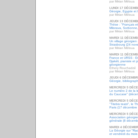
par Mirian Méloua
LUNDI 17 DÉCEMB
Géorgie, Egypte et 
par Mirian Méloua
JEUDI 13 DÉCEMB
Thèse : "Français e
Milorava, Sorbonne
par Mirian Méloua
MARDI 11 DÉCEMB
Un village géorgien
Strasbourg (24 nov
par Mirian Méloua
MARDI 11 DÉCEMB
France et URSS : E
Djakéli, pianiste et 
géorgienne
Ethery Rouchadzé
par Mirian Méloua
JEUDI 6 DÉCEMBR
Géorgie, bibliograph
MERCREDI 5 DÉC
Le numéro 2 de la l
du Caucase" (déce
MERCREDI 5 DÉC
"Titebis teatri", le T
Paris (17 décembre
MERCREDI 5 DÉC
Association géorgi
générale (8 décemb
MARDI 4 DÉCEMBR
La Géorgie sur "Radi
et vendredi du mois