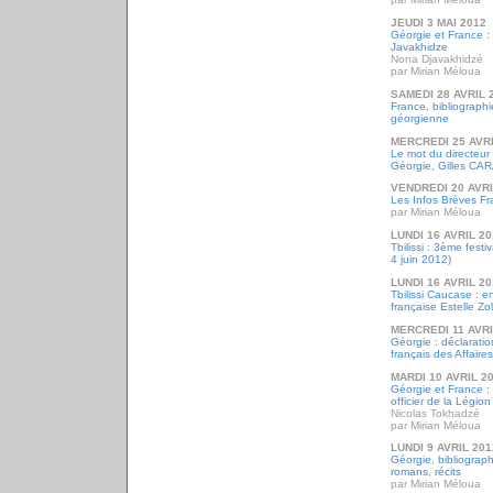
JEUDI 3 MAI 2012
Géorgie et France 
Javakhidze
Nona Djavakhidzé
par Mirian Méloua
SAMEDI 28 AVRIL 
France, bibliograph
géorgienne
MERCREDI 25 AVRI
Le mot du directeur d
Géorgie, Gilles CAR
VENDREDI 20 AVRI
Les Infos Brèves Fr
par Mirian Méloua
LUNDI 16 AVRIL 2
Tbilissi : 3ème fest
4 juin 2012)
LUNDI 16 AVRIL 2
Tbilissi Caucase : e
française Estelle Zol
MERCREDI 11 AVRI
Géorgie : déclaratio
français des Affaire
MARDI 10 AVRIL 2
Géorgie et France :
officier de la Légio
Nicolas Tokhadzé
par Mirian Méloua
LUNDI 9 AVRIL 201
Géorgie, bibliographi
romans, récits
par Mirian Méloua