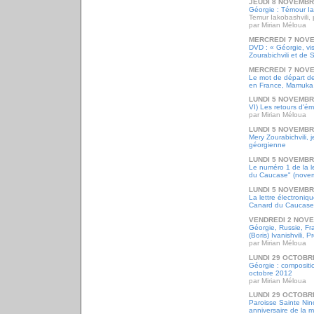
JEUDI 8 NOVEMBR
Géorgie : Témour Iak
Temur Iakobashvili, 
par Mirian Méloua
MERCREDI 7 NOV
DVD : « Géorgie, vi
Zourabichvili et de 
MERCREDI 7 NOV
Le mot de départ d
en France, Mamuka
LUNDI 5 NOVEMBR
VI) Les retours d'ém
par Mirian Méloua
LUNDI 5 NOVEMBR
Mery Zourabichvili, 
géorgienne
LUNDI 5 NOVEMBR
Le numéro 1 de la l
du Caucase" (nove
LUNDI 5 NOVEMBR
La lettre électroni
Canard du Caucase
VENDREDI 2 NOV
Géorgie, Russie, Fr
(Boris) Ivanishvili, P
par Mirian Méloua
LUNDI 29 OCTOBR
Géorgie : composit
octobre 2012
par Mirian Méloua
LUNDI 29 OCTOBR
Paroisse Sainte Ni
anniversaire de la m