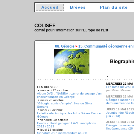
Accueil
Brèves
Plan du site
COLISEE
comité pour l’information sur l’Europe de l’Est
08. Géorgie
>
15. Communauté géorgienne en 
Biographie
MERCREDI 22 MAI 
LES BREVES :
Les Infos Brèves Fr
mercredi 24 octobre
par Mirian Méloua
Album DVD : "NANINA , carnet de voyage d'un
MERCREDI 22 MAI 
choeur français en Géorgie"
Géorgie : l'ancien P
mardi 23 octobre
détournement de fon
"Géorgie, sortie d'empire", livre de Silvia
Serrano
JEUDI 16 MAI 2013
lundi 22 octobre
Journée Ière Républ
La lettre électronique, les Infos Brèves France
juin 2013)
Géorgie
vendredi 19 octobre
JEUDI 16 MAI 2013
Centre culturel géorgien LAZI : inscriptions
Géorgie : commémor
2012 / 2013
l'indépendance (26
jeudi 18 octobre
Signature d'un mémorandum pour la