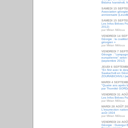
Bidzina Ivanishvili, 
SAMEDI 15 SEPTE
Association géorgi
anniversaire (Leuvil
SAMEDI 15 SEPTE
Les Infos Brèves F
2012)
par Mirian Méloua
VENDREDI 14 SEP
Géorgie : la coaliti
géorgien »
par Mirian Méloua
VENDREDI 7 SEPT
Géorgie : "campagn
européenne" selon la
(septembre 2012)
JEUDI 6 SEPTEMB
"En finir avec le de
Saakachvili en Géo
ZOURABICHVILI (se
MARDI 4 SEPTEMB
"Quatre ans après l
par Thorniké GOR
VENDREDI 31 AOÛ
Les Infos Brèves Fr
par Mirian Méloua
MARDI 28 AOÛT 2
L'insurrection nati
août 1924
par Mirian Méloua
VENDREDI 24 AOÛ
Géorgie : Guiorgui 