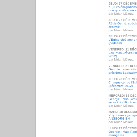
JEUDI 27 DÉCEMB
XII) Les émigrations
une quantification a
par Mirian Méloua
JEUDI 27 DÉCEMB
Régis Genté, spécia
centrale
par Mirian Méloua
JEUDI 27 DÉCEMB
L'Eglise chrétienne
(podcast)
VENDREDI 21 DÉC
Les Infos Brèves F
2012)
par Mirian Méloua
VENDREDI 21 DÉC
Géorgie : arrestati
président Saakachvi
JEUDI 20 DÉCEMB
Charges contre l'Eg
(décembre 2012)
par Mirian Méloua
MERCREDI 19 DÉC
Géorgie : Nika Gvar
incarcéré (19 déce
par Mirian Méloua
MARDI 18 DÉCEMB
Polyphonies géorgi
ANGEORGIEN
par Mirian Méloua
LUNDI 17 DÉCEMB
Géorgie : Maia Panji
étrangères