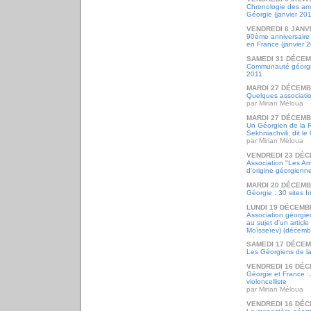
Chronologie des a
Géorgie (janvier 20
VENDREDI 6 JANV
90ème anniversaire 
en France (janvier 
SAMEDI 31 DÉCEM
Communauté géorgie
2011
MARDI 27 DÉCEMB
Quelques associati
par Mirian Méloua
MARDI 27 DÉCEMB
Un Géorgien de la 
Sekhniachvili, dit 
par Mirian Méloua
VENDREDI 23 DÉC
Association "Les Ami
d'origine géorgienn
MARDI 20 DÉCEMB
Géorgie : 30 sites I
LUNDI 19 DÉCEMB
Association géorgi
au sujet d'un article
Moïsseïev) (décemb
SAMEDI 17 DÉCEM
Les Géorgiens de la
VENDREDI 16 DÉC
Géorgie et France :
violoncelliste
par Mirian Méloua
VENDREDI 16 DÉC