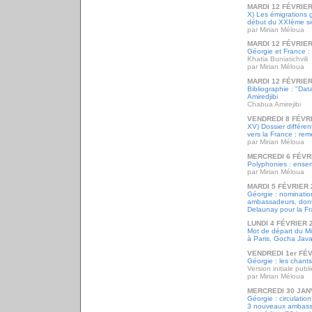
MARDI 12 FÉVRIER
X) Les émigrations 
début du XXIème si
par Mirian Méloua
MARDI 12 FÉVRIER
Géorgie et France : l
Khatia Buniatichvili
par Mirian Méloua
MARDI 12 FÉVRIER
Bibliographie : "Da
Amiredjibi
Chabua Amirejibi
VENDREDI 8 FÉVR
XV) Dossier différe
vers la France : re
par Mirian Méloua
MERCREDI 6 FÉVR
Polyphonies : ense
par Mirian Méloua
MARDI 5 FÉVRIER 
Géorgie : nominati
ambassadeurs, dont
Delaunay pour la Fr
LUNDI 4 FÉVRIER 
Mot de départ du Min
à Paris, Gocha Javak
VENDREDI 1er FÉV
Géorgie : les chant
Version initiale publ
par Mirian Méloua
MERCREDI 30 JAN
Géorgie : circulati
3 nouveaux ambassa