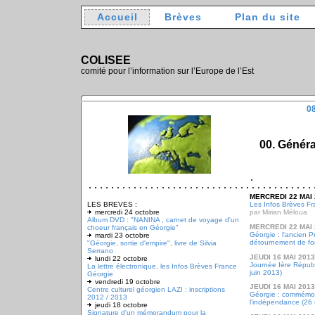
Accueil
Brèves
Plan du site
COLISEE
comité pour l’information sur l’Europe de l’Est
08
00. Généra
MERCREDI 22 MAI 
LES BREVES :
Les Infos Brèves Fr
mercredi 24 octobre
par Mirian Méloua
Album DVD : "NANINA , carnet de voyage d'un
MERCREDI 22 MAI 
choeur français en Géorgie"
Géorgie : l'ancien P
mardi 23 octobre
détournement de fon
"Géorgie, sortie d'empire", livre de Silvia
Serrano
JEUDI 16 MAI 2013
lundi 22 octobre
Journée Ière Républ
La lettre électronique, les Infos Brèves France
juin 2013)
Géorgie
vendredi 19 octobre
JEUDI 16 MAI 2013
Centre culturel géorgien LAZI : inscriptions
Géorgie : commémor
2012 / 2013
l'indépendance (26
jeudi 18 octobre
Signature d'un mémorandum pour la