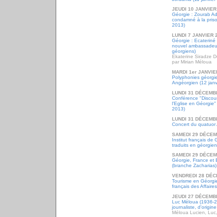
JEUDI 10 JANVIER
Géorgie : Zourab Ade
condamné à la priso
2013)
LUNDI 7 JANVIER 
Géorgie : Ecateriné
nouvel ambassadeur
géorgiens)
Ekaterine Siradze 
par Mirian Méloua
MARDI 1er JANVIE
Polyphonies géorgie
Angéorgien (12 janv
LUNDI 31 DÉCEMB
Conférence "Discours
l'Eglise en Géorgie"
2013)
LUNDI 31 DÉCEMB
Concert du quatuor 
SAMEDI 29 DÉCEM
Institut français de
traduits en géorgie
SAMEDI 29 DÉCEM
Géorgie, France et E
(branche Zacharias)
VENDREDI 28 DÉC
Tourisme en Géorgie
français des Affaire
JEUDI 27 DÉCEMB
Luc Méloua (1936-20
journaliste, d'origi
Méloua Lucien, Luc