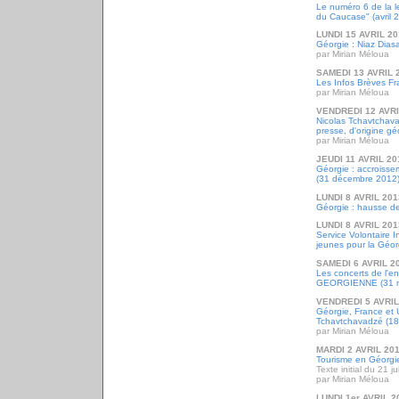
Le numéro 6 de la l
du Caucase" (avril 
LUNDI 15 AVRIL 2
Géorgie : Niaz Dias
par Mirian Méloua
SAMEDI 13 AVRIL 
Les Infos Brèves Fr
par Mirian Méloua
VENDREDI 12 AVRI
Nicolas Tchavtchava
presse, d'origine g
par Mirian Méloua
JEUDI 11 AVRIL 20
Géorgie : accroissem
(31 décembre 2012
LUNDI 8 AVRIL 201
Géorgie : hausse d
LUNDI 8 AVRIL 201
Service Volontaire I
jeunes pour la Géor
SAMEDI 6 AVRIL 2
Les concerts de l
GEORGIENNE (31 mar
VENDREDI 5 AVRIL
Géorgie, France et 
Tchavtchavadzé (1
par Mirian Méloua
MARDI 2 AVRIL 20
Tourisme en Géorgie 
Texte initial du 21 j
par Mirian Méloua
LUNDI 1er AVRIL 2