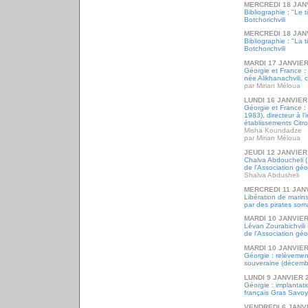
MERCREDI 18 JAN
Bibliographie : "Le t
Botchorichvili
MERCREDI 18 JAN
Bibliographie : "La
Botchorichvili
MARDI 17 JANVIER
Géorgie et France :
née Alikhanachvili,
par Mirian Méloua
LUNDI 16 JANVIER
Géorgie et France 
1983), directeur à l'
établissements Citr
Misha Koundadze
par Mirian Méloua
JEUDI 12 JANVIER
Chalva Abdoucheli (
de l'Association gé
Shalva Abdusheli
MERCREDI 11 JAN
Libération de marin
par des pirates soma
MARDI 10 JANVIER
Lévan Zourabichvili
de l'Association gé
MARDI 10 JANVIER
Géorgie : relèvemen
souveraine (décemb
LUNDI 9 JANVIER 
Géorgie : implantat
français Gras Savoy
VENDREDI 6 JANV