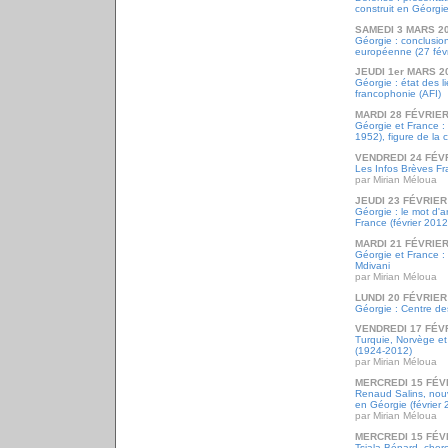
construit en Géorgi
SAMEDI 3 MARS 2
Géorgie : conclusio
européenne (27 févr
JEUDI 1er MARS 2
Géorgie : état des l
francophonie (AFI)
MARDI 28 FÉVRIER
Géorgie et France : 
1952), figure de la
VENDREDI 24 FÉV
Les Infos Brèves Fr
par Mirian Méloua
JEUDI 23 FÉVRIER
Géorgie : le mot d'
France (février 2012
MARDI 21 FÉVRIER
Géorgie et France :
Mdivani
par Mirian Méloua
LUNDI 20 FÉVRIER
Géorgie : Centre de
VENDREDI 17 FÉV
Turquie, Norvège et
(1924-2012)
par Mirian Méloua
MERCREDI 15 FÉV
Renaud Salins, nou
en Géorgie (février 
par Mirian Méloua
MERCREDI 15 FÉV
Tsiala Bénard, cher