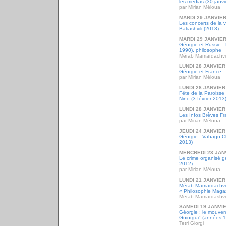
les médias (30 janvi
par Mirian Méloua
MARDI 29 JANVIER
Les concerts de la v
Batiashvili (2013)
MARDI 29 JANVIER
Géorgie et Russie :
1990), philosophe
Mérab Mamardachvil
LUNDI 28 JANVIER
Géorgie et France : 
par Mirian Méloua
LUNDI 28 JANVIER
Fête de la Paroisse
Nino (3 février 2013
LUNDI 28 JANVIER
Les Infos Brèves Fr
par Mirian Méloua
JEUDI 24 JANVIER
Géorgie : Vahagn Ch
2013)
MERCREDI 23 JAN
Le crime organisé 
2012)
par Mirian Méloua
LUNDI 21 JANVIER
Mérab Mamardachvil
« Philosophie Magaz
Merab Mamardashvil
SAMEDI 19 JANVI
Géorgie : le mouveme
Guiorgui" (années 
Tetri Giorgi