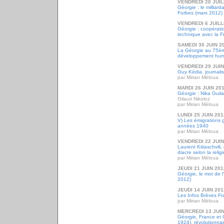
VENDREDI 20 JUIL
Géorgie : le milliard
Forbes (mars 2012)
VENDREDI 6 JUILL
Géorgie : coopération
technique avec la F
SAMEDI 30 JUIN 2
La Géorgie au 75èm
développement hum
VENDREDI 29 JUIN
Guy Kédia, journalis
par Mirian Méloua
MARDI 26 JUIN 20
Géorgie : Nika Guila
Gilauri Nikoloz
par Mirian Méloua
LUNDI 25 JUIN 201
V) Les émigrations 
années 1940
par Mirian Méloua
VENDREDI 22 JUIN
Laurent Kitiaschvili
diacre selon la relig
par Mirian Méloua
JEUDI 21 JUIN 201
Géorgie, le mot de 
2012)
JEUDI 14 JUIN 201
Les Infos Brèves Fr
par Mirian Méloua
MERCREDI 13 JUIN
Géorgie, France et 
1924), révolutionnair