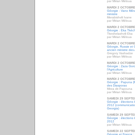
par Mirian Méloua
MARDI 2 OCTOBRE
Géorgie : Vano Méra
ministre
Merabishvili Ivane
par Mirian Méloua
MARDI 2 OCTOBRE
Géorgie : Eka Tkéché
Tkeshelashvili Eka
par Mirian Méloua
MARDI 2 OCTOBRE
Géorgie, Russie et 
ancien ministre des 
Gregory Vashadze
par Mirian Méloua
MARDI 2 OCTOBRE
Géorgie : Zaza Goro
l'Agriculture
par Mirian Méloua
MARDI 2 OCTOBRE
Géorgie : Papuna (Mi
des Diasporas
Mirza dit Papouna
par Mirian Méloua
SAMEDI 29 SEPTE
Géorgie : élections 
2012 (communicatio
Georgia)
SAMEDI 29 SEPTE
Géorgie : élections 
2012
par Mirian Méloua
SAMEDI 22 SEPTE
Géorgie et France : 