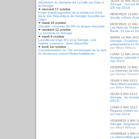
JEUDI 16 MAI 2013
dévolution du domaine de Leuville-sur-Orge à
Géorgie : concert N
la Géorgie
(29 mai 2013)
mercredi 17 octobre
Projet d'aménagement de la résidence d'exil
MERCREDI 15 MAI 
de la Ière République de Géorgie (Leuville-sur-
Goudji, orfèvre d'or
Orge)
mardi 16 octobre
MERCREDI 15 MAI 
Géorgie : nouveau BLOG en langue française
Les Nuits du Théâtre
vendredi 12 octobre
Baule, 31 mai et 1er
Le tourisme en Géorgie
mardi 9 octobre
MARDI 14 MAI 201
Leuville-sur-Orge (91) et la Géorgie, une
Géorgie : Ecateriné
histoire commune : livret disponible
ambassadrice en F
lundi 1er octobre
par Mirian Méloua
Commémoration du 70e anniversaire de la mort
du lieutenant-colonel Dimitri Amilakhvari
LUNDI 13 MAI 2013
Semaine culturelle 
mai 2013)
VENDREDI 10 MAI 
La noblesse de Géor
par Nicolas Tchavt
JEUDI 9 MAI 2013
Henri Matchavariani,
par Mirian Méloua
JEUDI 9 MAI 2013
Géorgie : les inves
(2012)
LUNDI 6 MAI 2013
Regards croisés sur 
(10 mai 2013)
VENDREDI 3 MAI 2
Géorgie, biographie
par Mirian Méloua
VENDREDI 3 MAI 2
Le violoncelliste g