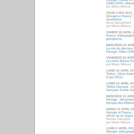
(1885-1935), député 
par Mirian Méloua
JEUDI 3 MAI 2012
Géorgie et France 
Javakhidze
Nona Djavakhidzé
par Mirian Méloua
SAMEDI 28 AVRIL 
France, bibliograph
géorgienne
MERCREDI 25 AVRI
Le mot du directeur d
Géorgie, Gilles CAR
VENDREDI 20 AVRI
Les Infos Brèves Fr
par Mirian Méloua
LUNDI 16 AVRIL 2
Tbilissi : 3ème fest
4 juin 2012)
LUNDI 16 AVRIL 2
Tbilissi Caucase : e
française Estelle Zol
MERCREDI 11 AVRI
Géorgie : déclaratio
français des Affaire
MARDI 10 AVRIL 2
Géorgie et France :
officier de la Légio
Nicolas Tokhadzé
par Mirian Méloua
LUNDI 9 AVRIL 201
Géorgie, bibliographi