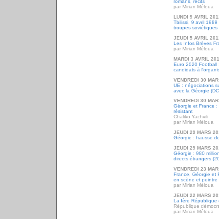
romans, récits
par Mirian Méloua
LUNDI 9 AVRIL 201
Tbilissi, 9 avril 198
troupes soviétiques
JEUDI 5 AVRIL 201
Les Infos Brèves F
par Mirian Méloua
MARDI 3 AVRIL 20
Euro 2020 Football 
candidats à l'organi
VENDREDI 30 MAR
UE : négociations su
avec la Géorgie (D
VENDREDI 30 MAR
Géorgie et France :
résistant
Chaliko Yachvili
par Mirian Méloua
JEUDI 29 MARS 20
Géorgie : hausse d
JEUDI 29 MARS 20
Géorgie : 980 millio
directs étrangers (2
VENDREDI 23 MAR
France, Géorgie et F
en scène et peintre
par Mirian Méloua
JEUDI 22 MARS 20
La Ière République
République démocra
par Mirian Méloua