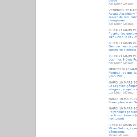
privée
par Mirian Méloua
VENDREDI 22 MAR
Roland Assathiany (
service de l'éducatio
géorgienne
par Mirian Méloua
JEUDI 21 MARS 20
Poyphonies géorgie
Mzé Shina (6 et 7 av
JEUDI 21 MARS 20
Géorgie : les dix pr
commerce extérieur
JEUDI 21 MARS 20
Les Infos Brèves F
par Mirian Méloua
MERCREDI 20 MAR
Football : de quoi l
(mars 2013)
MARDI 19 MARS 2
La Légation géorgie
réfugiés géorgiens 
par Mirian Méloua
MARDI 19 MARS 2
Francophonie en Gé
MARDI 19 MARS 2
Polyphonies géorgie
par le trio Djamata (a
montagne)
LUNDI 18 MARS 20
Mirian Méloua, ingéni
géorgienne
Miriam Meloua