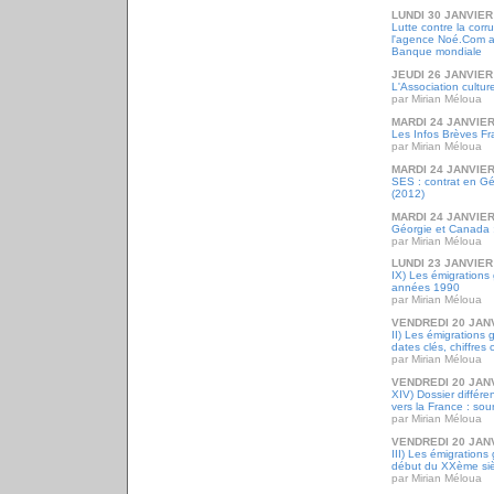
LUNDI 30 JANVIER
Lutte contre la corr
l'agence Noé.Com ap
Banque mondiale
JEUDI 26 JANVIER
L'Association cultur
par Mirian Méloua
MARDI 24 JANVIER
Les Infos Brèves Fr
par Mirian Méloua
MARDI 24 JANVIER
SES : contrat en G
(2012)
MARDI 24 JANVIER
Géorgie et Canada : 
par Mirian Méloua
LUNDI 23 JANVIER
IX) Les émigrations
années 1990
par Mirian Méloua
VENDREDI 20 JAN
II) Les émigrations 
dates clés, chiffres 
par Mirian Méloua
VENDREDI 20 JAN
XIV) Dossier différ
vers la France : sou
par Mirian Méloua
VENDREDI 20 JAN
III) Les émigrations
début du XXème siè
par Mirian Méloua