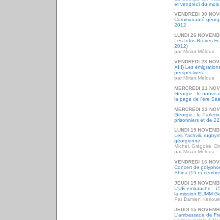
et vendredi du mois
VENDREDI 30 NOV
Communauté géorgie
2012
LUNDI 26 NOVEMB
Les Infos Brèves F
2012)
par Mirian Méloua
VENDREDI 23 NOV
XIII) Les émigration
perspectives
par Mirian Méloua
MERCREDI 21 NO
Géorgie : le nouve
la page de l'ère Sa
MERCREDI 21 NO
Géorgie : le Parleme
prisonniers et de 22 
LUNDI 19 NOVEMB
Les Yachvili, rugbym
géorgienne
Michel, Grégoire, Di
par Mirian Méloua
VENDREDI 16 NOV
Concert de polyphon
Shina (15 décembre
JEUDI 15 NOVEMB
L'UE embauche : 75 
la mission EUMM Ge
Par Damien Kerloue
JEUDI 15 NOVEMB
L'ambassade de Fr