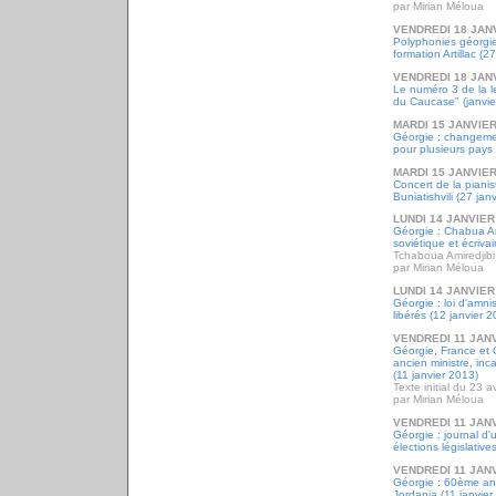
par Mirian Méloua
VENDREDI 18 JAN
Polyphonies géorgie
formation Artillac (2
VENDREDI 18 JAN
Le numéro 3 de la l
du Caucase" (janvie
MARDI 15 JANVIER
Géorgie : changeme
pour plusieurs pays 
MARDI 15 JANVIER
Concert de la piani
Buniatishvili (27 ja
LUNDI 14 JANVIER
Géorgie : Chabua Am
soviétique et écrivai
Tchaboua Amiredjibi
par Mirian Méloua
LUNDI 14 JANVIER
Géorgie : loi d'amnis
libérés (12 janvier 
VENDREDI 11 JAN
Géorgie, France et G
ancien ministre, inc
(11 janvier 2013)
Texte initial du 23 a
par Mirian Méloua
VENDREDI 11 JAN
Géorgie : journal d
élections législativ
VENDREDI 11 JAN
Géorgie : 60ème ann
Jordania (11 janvier