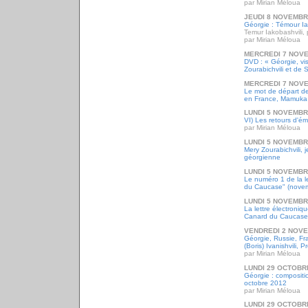
par Mirian Méloua
JEUDI 8 NOVEMBR
Géorgie : Témour Iak
Temur Iakobashvili, 
par Mirian Méloua
MERCREDI 7 NOV
DVD : « Géorgie, vi
Zourabichvili et de 
MERCREDI 7 NOV
Le mot de départ d
en France, Mamuka
LUNDI 5 NOVEMBR
VI) Les retours d'ém
par Mirian Méloua
LUNDI 5 NOVEMBR
Mery Zourabichvili, 
géorgienne
LUNDI 5 NOVEMBR
Le numéro 1 de la l
du Caucase" (nove
LUNDI 5 NOVEMBR
La lettre électroni
Canard du Caucase
VENDREDI 2 NOV
Géorgie, Russie, Fr
(Boris) Ivanishvili, P
par Mirian Méloua
LUNDI 29 OCTOBR
Géorgie : composit
octobre 2012
par Mirian Méloua
LUNDI 29 OCTOBR