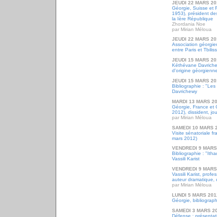
JEUDI 22 MARS 20
Géorgie, Suisse et 
1953), président d
la Ière République
Zhordania Noe
par Mirian Méloua
JEUDI 22 MARS 20
Association géorgie
entre Paris et Tbiliss
JEUDI 15 MARS 20
Kéthévane Davrichewy
d'origine géorgienn
JEUDI 15 MARS 20
Bibliographie : "Le
Davrichewy
MARDI 13 MARS 2
Géorgie, France et 
2012), dissident, jou
par Mirian Méloua
SAMEDI 10 MARS 
Visite sénatoriale fr
mars 2012)
VENDREDI 9 MARS
Bibliographie : "It
Vassili Karist
VENDREDI 9 MARS
Vassili Karist, profes
auteur dramatique, 
par Mirian Méloua
LUNDI 5 MARS 201
Géorgie, bibliograph
SAMEDI 3 MARS 2
Défense : présentat