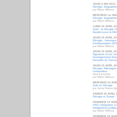
JEUDI 2 MAI 2013
Géorgie, biographie
par Mirian Méloua
MERCREDI 1er MAI
Géorgie, biographie
par Mirian Méloua
LUNDI 29 AVRIL 2
Judo : la Géorgie 
équipes pour la 6ème
JEUDI 25 AVRIL 2
Géorgie : historique
d'ambassadeur (20
par Mirian Méloua
JEUDI 25 AVRIL 2
Signature d'une con
l'enseignement franç
française du Caucas
JEUDI 25 AVRIL 2
Géorgie, Allemagne 
compositeur
Giya Kantcheli
par Mirian Méloua
MERCREDI 24 AVRI
Juifs en Géorgie
par Jemal Simon Ajia
SAMEDI 20 AVRIL 
Géorgie et Suisse : 
VENDREDI 19 AVRI
VIII) L'intégration à
immigrations politi
par Mirian Méloua
VENDREDI 19 AVRI