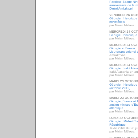
Paroisse Sainte Ni
anniversaire de la m
Dimitri Amilakvari
VENDREDI 26 OCT
Géorgie : historique
ministériels
par Mirian Méloua
MERCREDI 24 OCT
Géorgie : historique
par Mirian Méloua
MERCREDI 24 OCT
Géorgie et France : 
Lieutenant-colonel 
Amilakhvari
par Mirian Méloua
MERCREDI 24 OCT
Géorgie : Irakli Alas
Irakli Alasania en an
par Mirian Méloua
MARDI 23 OCTOBR
Géorgie : historiqu
(octobre 2012)
par Mirian Méloua
MARDI 23 OCTOBR
Géorgie, France et 
ancien ministre d'Et
atlantique
par Mirian Méloua
LUNDI 22 OCTOBR
Géorgie : Mikheïl Sa
République
Texte initial du 28 ju
par Mirian Méloua
VENDREDI 19 OCT