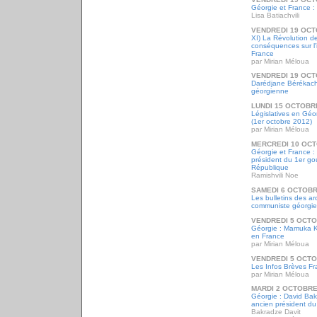
Géorgie et France : l
Lisa Batiachvili
VENDREDI 19 OCT
XI) La Révolution d
conséquences sur l'
France
par Mirian Méloua
VENDREDI 19 OCT
Darédjane Bérékachvi
géorgienne
LUNDI 15 OCTOBR
Législatives en Géor
(1er octobre 2012)
par Mirian Méloua
MERCREDI 10 OCT
Géorgie et France :
président du 1er go
République
Ramishvili Noe
SAMEDI 6 OCTOBR
Les bulletins des a
communiste géorgie
VENDREDI 5 OCTO
Géorgie : Mamuka 
en France
par Mirian Méloua
VENDREDI 5 OCTO
Les Infos Brèves Fr
par Mirian Méloua
MARDI 2 OCTOBRE
Géorgie : David Bak
ancien président d
Bakradze Davit