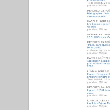
Premier ministre
Texte initial du 26 j
par Mirian Méloua
MERCREDI 22 AOÛ
Bibliographie : "A l
d'Alexandre Alter
MARDI 21 AOÛT 2
Eric Fournier, anci
Géorgie
par Mirian Méloua
VENDREDI 17 AOÛ
20 BLOGS sur la Gé
MERCREDI 15 AOÛ
"Marie, dans l'Eglis
Mélia (1966)
ancien recteur de la
par Mirian Méloua
MARDI 7 AOÛT 20
Association géorgi
pour le 4ème annive
2008
LUNDI 6 AOÛT 201
France, Géorgie et 
ancienne ministre g
Texte initial du 26 
par Mirian Méloua
MERCREDI 1er AO
France : 1 228 dema
2011
par Mirian Méloua
LUNDI 23 JUILLET
Les Infos Brèves Fra
par Mirian Méloua