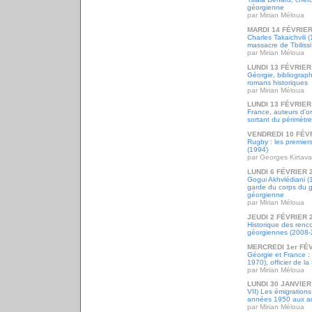
géorgienne
par Mirian Méloua
MARDI 14 FÉVRIER
Charles Takaichvili
massacre de Tbilissi 
par Mirian Méloua
LUNDI 13 FÉVRIER
Géorgie, bibliograph
romans historiques
par Mirian Méloua
LUNDI 13 FÉVRIER
France, auteurs d'o
sortant du périmètr
VENDREDI 10 FÉV
Rugby : les premier
(1994)
par Georges Kirtava
LUNDI 6 FÉVRIER 
Gogui Akhvlédiani (
garde du corps du g
géorgienne
par Mirian Méloua
JEUDI 2 FÉVRIER 
Historique des renco
géorgiennes (2008-
MERCREDI 1er FÉ
Géorgie et France :
1970), officier de l
par Mirian Méloua
LUNDI 30 JANVIER
VII) Les émigrations
années 1950 aux a
par Mirian Méloua