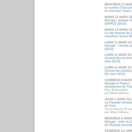
MERCREDI 13 MAR
Le numéro 5 de la l
du Caucase" (mars 
MARDI 12 MARS 2
Géorgie : analyse d
COFACE (2013)
MARDI 12 MARS 2
Le site Internet de 
orthodoxe Sainte Ni
LUNDI 11 MARS 20
Géorgie : "Année de
(2013)
LUNDI 11 MARS 20
Cocktail des étudia
mars 2013)
LUNDI 11 MARS 20
Concert du chanteu
(21 mars 2013)
VENDREDI 8 MARS
Géorgie et France :
championne de Fra
Nino Maïsuradzé
par Mirian Méloua
JEUDI 7 MARS 201
La Paroisse orthod
de Paris
Texte initial le 30 
par Mirian Méloua
MERCREDI 6 MARS
Géorgie : visite du 
de l'Europe (novem
VENDREDI 1er MA