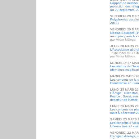
Rapport de mission d
protection des réfug
au 20 septembre 2
VENDREDI 29 MAR
Polyphonies vocales 
2013)
VENDREDI 29 MAR
Nicolas Saralidzé (
anonyme parmi les
par Mirian Méloua
JEUDI 28 MARS 20
L'Association géor
Texte initial du 17
par Mirian Méloua
MERCREDI 27 MAR
Les statuts de l'As
(dernières modificat
MARDI 26 MARS 2
Les concerts de la 
Buniatishvili en Fra
LUNDI 25 MARS 20
Géorgie, Turkestan,
France : Sossipatré
directeur de l'Offic
LUNDI 25 MARS 20
Les concerts du pian
mars à décembre 2
SAMEDI 23 MARS 
Les concerts d'Alex
Orleans (mars / avri
VENDREDI 22 MAR
Georgian Airways, 