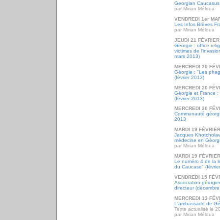
Georgian Caucasus
par Mirian Méloua
VENDREDI 1er MA
Les Infos Brèves Fr
par Mirian Méloua
JEUDI 21 FÉVRIER
Géorgie : office rel
victimes de l'invasi
mars 2013)
MERCREDI 20 FÉV
Géorgie : "Les phag
(février 2013)
MERCREDI 20 FÉV
Géorgie et France :
(février 2013)
MERCREDI 20 FÉV
Communauté géorgie
2013
MARDI 19 FÉVRIER
Jacques Khotcholav
médecine en Géorgi
par Mirian Méloua
MARDI 19 FÉVRIER
Le numéro 4 de la l
du Caucase" (févrie
VENDREDI 15 FÉV
Association géorgie
directeur (décembre
MERCREDI 13 FÉV
L'ambassade de Gé
Texte actualisé le 2
par Mirian Méloua