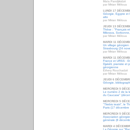
Maïa Pandjikidzé
par Mirian Méloua
LUNDI 17 DÉCEMB
Géorgie, Egypte et 
alto
par Mirian Méloua
JEUDI 13 DÉCEMB
Thèse : "Français e
Milorava, Sorbonne
par Mirian Méloua
MARDI 11 DÉCEMB
Un village géorgien
Strasbourg (24 nov
par Mirian Méloua
MARDI 11 DÉCEMB
France et URSS : E
Djakéli, pianiste et 
géorgienne
Ethery Rouchadzé
par Mirian Méloua
JEUDI 6 DÉCEMBR
Géorgie, bibliograph
MERCREDI 5 DÉC
Le numéro 2 de la l
du Caucase" (déce
MERCREDI 5 DÉC
"Titebis teatri", le T
Paris (17 décembre
MERCREDI 5 DÉC
Association géorgi
générale (8 décemb
MARDI 4 DÉCEMBR
La Géorgie sur "Radi