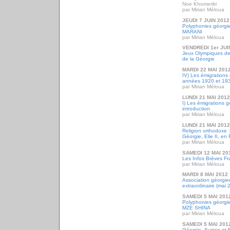
Noe Khomeriki
par Mirian Méloua
JEUDI 7 JUIN 2012
Polyphonies géorgie
MARANI
par Mirian Méloua
VENDREDI 1er JUI
Jeux Olympiques de 
de la Géorgie
MARDI 22 MAI 201
IV) Les émigrations
années 1920 et 19
par Mirian Méloua
LUNDI 21 MAI 2012
I) Les émigrations g
introduction
par Mirian Méloua
LUNDI 21 MAI 2012
Religion orthodoxe :
Géorgie, Elie II, en
par Mirian Méloua
SAMEDI 12 MAI 20
Les Infos Brèves Fr
par Mirian Méloua
MARDI 8 MAI 2012
Association géorgi
extraordinaire (mai 
SAMEDI 5 MAI 201
Polyphonies géorgie
MZE SHINA
par Mirian Méloua
SAMEDI 5 MAI 201
Géorgie, Suisse et 